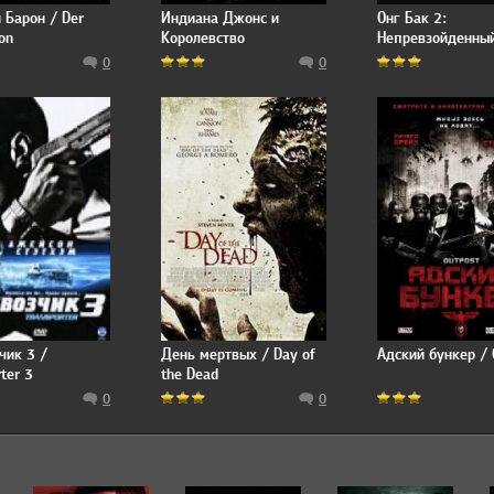
 Барон / Der
Индиана Джонс и
Онг Бак 2:
on
Королевство
Непревзойденный
хрустального черепа
bak 2
0
0
чик 3 /
День мертвых / Day of
Адский бункер / 
ter 3
the Dead
0
0