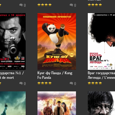
0
0
сударства №1 /
Кунг-фу Панда / Kung
Враг государств
ct de mort
Fu Panda
Легенда / L'enne
public n°1
0
0