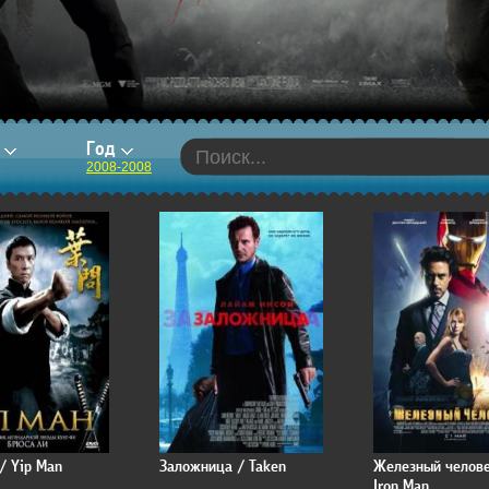
р
Год
2008-2008
/ Yip Man
Заложница / Taken
Железный челове
Iron Man