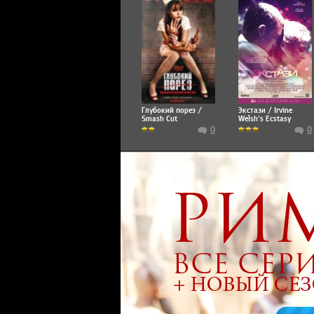
Глубокий порез /
Экстази / Irvine
Smash Cut
Welsh's Ecstasy
0
0