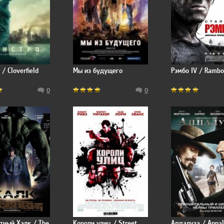
/ Cloverfield
Мы из будущего
Рэмбо IV / Rambo
0
0
тный Халк / The
Короли улиц / Street
Аппалуза / Appa