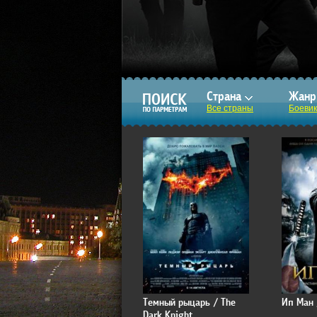
Страна
Жан
Все страны
Боевик
Темный рыцарь / The
Ип Ман 
Dark Knight