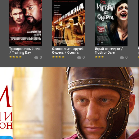
Тренировочный день
Одиннадцать друзей
Играй до смерти /
/ Training Day
Оушена / Ocean's
Truth or Dare
Eleven
0
0
0