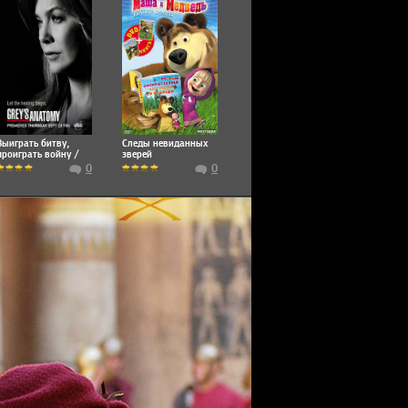
Выиграть битву,
Следы невиданных
проиграть войну /
зверей
Winning a Battle,
0
0
Losing the War