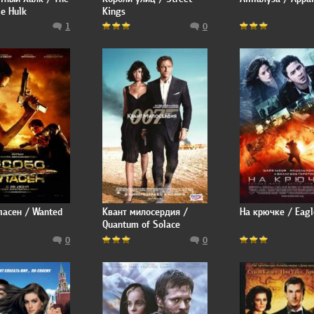
le Hulk
Kings
1
0
пасен / Wanted
Квант милосердия /
На крючке / Eagl
Quantum of Solace
0
0