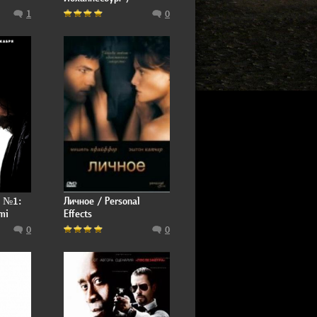
Jerusalema
1
0
а №1:
Личное / Personal
mi
Effects
0
0