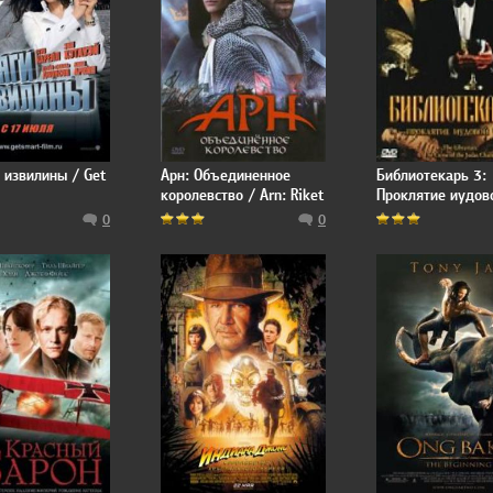
 извилины / Get
Арн: Объединенное
Библиотекарь 3:
королевство / Arn: Riket
Проклятие иудов
vid vägens slut
чаши / The Librar
0
0
The Curse of the 
Chalice