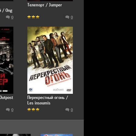
Телепорт / Jumper
 / Ong
0
0
Outpost
Перекрестный огонь /
Les insoumis
0
0