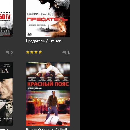
Предатель / Traitor
0
1
loosa
Красный пояс / Redbelt