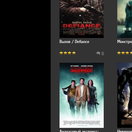
Вызов / Defiance
Монстро 
0
Ананасовый экспресс:
Невероя