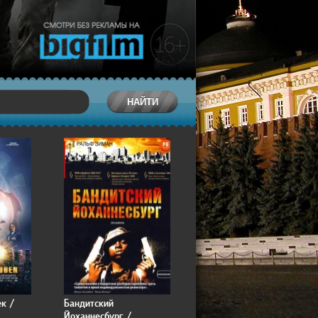
к /
Бандитский
Йоханнесбург /