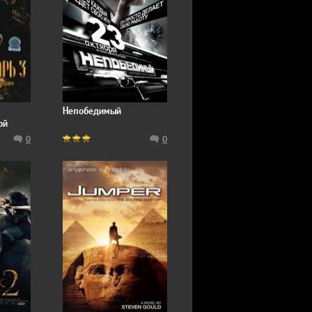
Непобедимый
ой
ian:
0
0
Judas