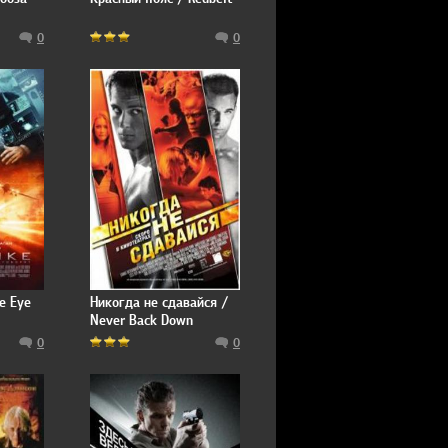
0
0
e Eye
Никогда не сдавайся /
Never Back Down
0
0