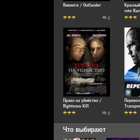
Викинги / Outlander
Красный
rote Bar
0
Право на убийство /
Перевоз
Righteous Kill
Transpor
0
Что выбирают