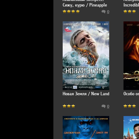
Сижу, курю / Pineapple
Incredib
Express
0
Новая Земля / New Land
Особо о
0