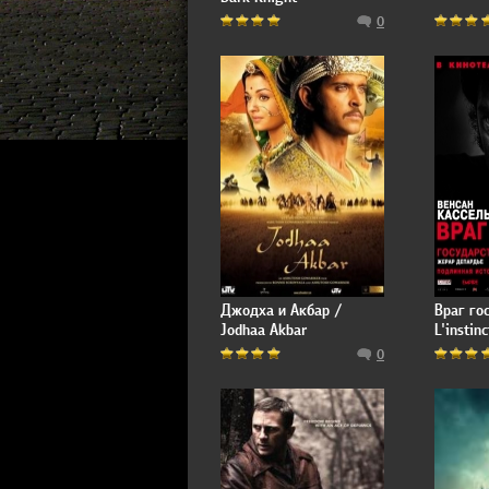
0
Джодха и Акбар /
Враг го
Jodhaa Akbar
L'instin
0