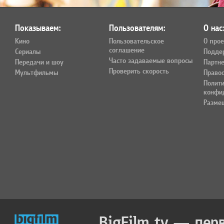
Показываем:
Пользователям:
О нас
Кино
Пользовательское
О прое
соглашение
Сериалы
Подде
Часто задаваемые вопросы
Передачи и шоу
Партн
Проверить скорость
Мультфильмы
Право
Полит
конфи
Разме
BigFilm.tv — пер