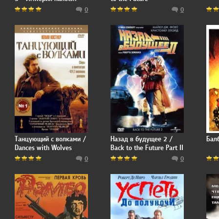
ответный удар / Star
0
0
Wars: Episode V - The
Empire Strikes Back
Танцующий с волками /
Назад в будущее 2 /
Бал
Dances with Wolves
Back to the Future Part II
0
0