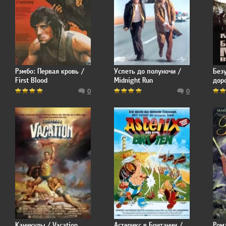
Рэмбо: Первая кровь /
Успеть до полуночи /
Без
First Blood
Midnight Run
дор
0
0
Каникулы / Vacation
Астерикс в Британии /
Ром