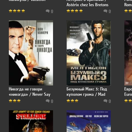
Astérix chez les Bretons
Rom
0
0
Никогда не говори
Безумный Макс 3: Под
Евр
«никогда» / Never Say
куполом грома / Mad
Euro
Never Again
Max Beyond
0
0
Thunderdome