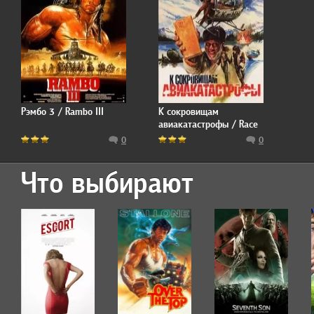
Рэмбо 3 / Rambo III
К сокровищам
авиакатастрофы / Race
for the Yankee Zephyr
0
0
Что выбирают