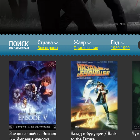
Страна
Жанр
Год
Все страны
Приключение
1980-1990
Звездные войны: Эпизод
Назад в будущее / Back
Чужи
5 – Империя наносит
to the Future