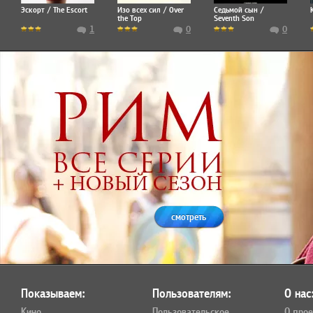
Эскорт / The Escort
Изо всех сил / Over
Седьмой сын /
the Top
Seventh Son
1
0
0
смотреть
Показываем:
Пользователям:
О нас
Кино
Пользовательское
О прое