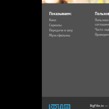
Показываем:
Пользов
Кино
Пользова
соглашен
Сериалы
Часто за
Передачи и шоу
Проверит
Мультфильмы
BigFilm.tv —