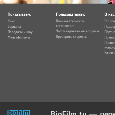
Показываем:
Пользователям:
О нас
Кино
Пользовательское
О прое
соглашение
Сериалы
Подде
Часто задаваемые вопросы
Передачи и шоу
Партн
Проверить скорость
Мультфильмы
Право
Полит
конфи
Разме
BigFilm.tv — пер