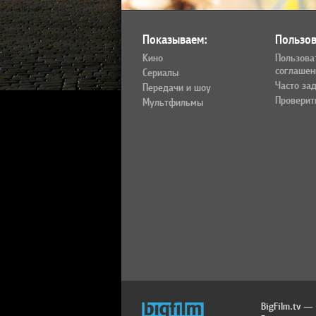
Показываем:
Пользов
Кино
Пользова
соглашен
Сериалы
Часто за
Передачи и шоу
Проверит
Мультфильмы
BigFilm.tv —