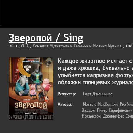
Зверопой / Sing
2016,
США
,
Комедия
Мультфильм
Семейный
Мюзикл
Музыка
, 108
Каждое животное мечтает ст
и даже хрюшка, буквально в
улыбнется капризная фортун
обложки глянцевых журнало
Режиссер:
Гарт Дженнингс
Актеры:
Мэттью МакКонахи
Риз Уи
Хадсон
Питер Серафинович
Йоханссон
Дженнифер Сон