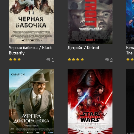
Черная бабочка / Black
Детройт / Detroit
Вел
Butterfly
The
1
0