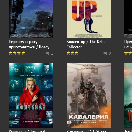
Первому игроку
Коллектор / The Debt
Пре
приготовиться / Ready
Collector
нач
Player One
Back
1
0
Beg
Конченая / Terminal
Кавалерия / 12 Strong
Tomb