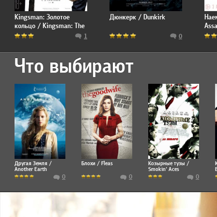
Kingsman: Золотое
Дюнкерк / Dunkirk
Нае
кольцо / Kingsman: The
Assa
Golden Circle
1
0
Что выбирают
Другая Земля /
Блохи / Fleas
Козырные тузы /
Another Earth
Smokin' Aces
0
0
0