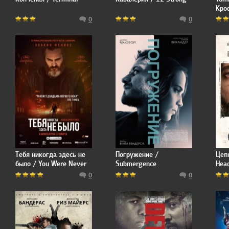
Кро
0
0
Тебя никогда здесь не
Погружение /
Цепн
было / You Were Never
Submergence
Hea
Really Here
0
0