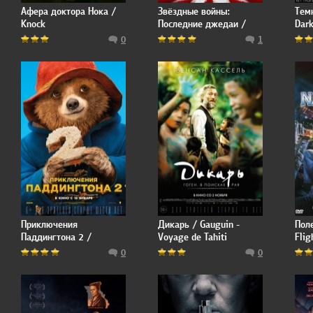
Афера доктора Нока /
Звёздные войны:
Тем
Knock
Последние джедаи /
Dark
Star Wars: Episode VIII -
0
1
The Last Jedi
Приключения
Дикарь / Gauguin -
Пол
Паддингтона 2 /
Voyage de Tahiti
Flig
Paddington 2
0
0