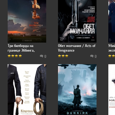
Три билборда на
Обет молчания / Acts of
Уби
границе Эббинга,
Vengeance
эксп
Миссури / Three
the 
0
0
Billboards Outside
Ebbing, Missouri