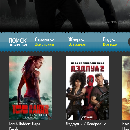
Страна
Жанр
Год
Все страны
Все жанры
Все года
Tomb Raider: Лара
Дэдпул 2 / Deadpool 2
Как 
Крофт
How 