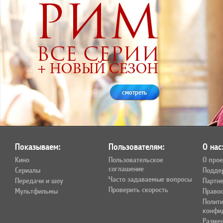
смотреть
Показываем:
Пользователям:
О нас
Кино
Пользовательское
О прое
соглашение
Сериалы
Подде
Часто задаваемые вопросы
Передачи и шоу
Партн
Проверить скорость
Мультфильмы
Право
Полит
конфи
Разме