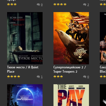
0
2
Тихое место / A Quiet
Суперполицейские 2 /
Секс
Place
Super Troopers 2
Bloc
1
0