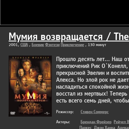
Мумия возвращается / Th
2001,
США
,
Боевик
Фэнтези
Приключение
, 130 минут
Прошло десять лет… Наш от
приключений Рик О`Конелл, 
прекрасной Эвелин и воспит
Алекса. Но злой рок не дае
насладиться спокойной жиз
восстал из мертвых! Теперь
есть всего семь дней, чтоб
Режиссер:
Стивен Соммерс
Актеры:
Брендан Фрейзер
Рейчел 
Паркес
Джон Ханна
Адева