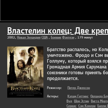
Властелин колец: Две кре
2002,
Новая Зеландия
США
,
Боевик
Фэнтези
, 179 минут
Братство распалось, но Кол
уничтожено. Фродо и Сэм в
Голлуму, который взялся пр
Громадная Армия Сарумана 
союзники готовы принять бо
продолжается.
Режиссер:
Питер Джексон
Актеры:
Кэлам Гиттинс
Орландо Бл
Вуд
Шон Эстин
Вигго Морт
Серкис
Сэм Комери
Билли 