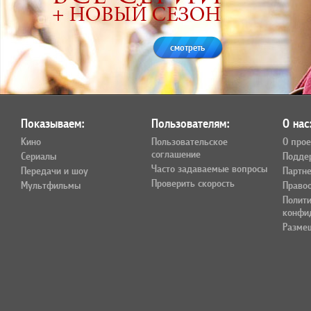
смотреть
Показываем:
Пользователям:
О нас
Кино
Пользовательское
О прое
соглашение
Сериалы
Подде
Часто задаваемые вопросы
Передачи и шоу
Партн
Проверить скорость
Мультфильмы
Право
Полит
конфи
Разме