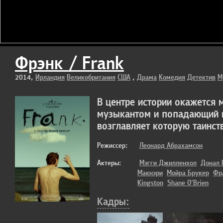
Фрэнк / Frank
2014,
Ирландия
Великобритания
США
,
Драма
Комедия
Детектив
М
В центре истории окажется
музыкантом и попадающий в
возглавляет которую таинст
Режиссер:
Леонард Абрахамсон
Актеры:
Мэгги Джилленхол
Донал 
Макнэри
Мойра Брукер
Фр
Kingston
Shane O'Brien
Кадры: