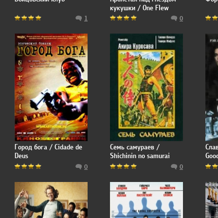
кукушки / One Flew
Over the Cuckoo's Nest
1
0
Город бога / Cidade de
Семь самураев /
Сла
Deus
Shichinin no samurai
Good
0
0