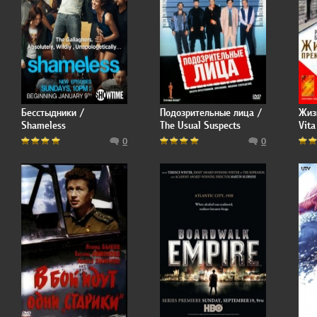
Бесстыдники /
Подозрительные лица /
Жиз
Shameless
The Usual Suspects
Vita
0
0