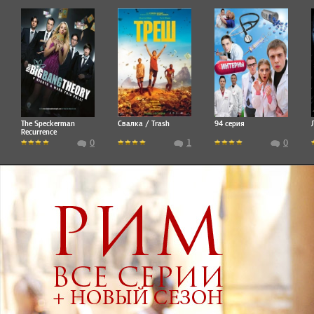
The Speckerman
Свалка / Trash
94 серия
Recurrence
0
1
0