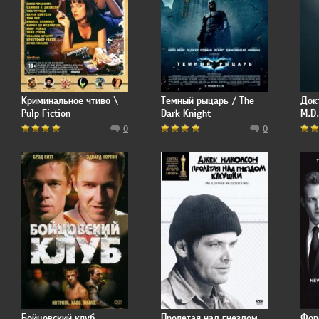
Криминальное чтиво \
Темный рыцарь / The
Док
Pulp Fiction
Dark Knight
M.D.
0
0
Бойцовский клуб
Пролетая над гнездом
Фор