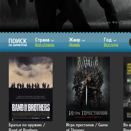
Страна
Жанр
Год
Все страны
Драма
Все года
Братья по оружию /
Игра престолов / Game
Во 
Band of Brothers
of Thrones
Bre