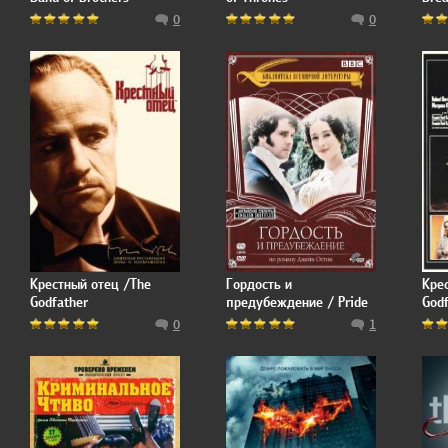
0
0
Крестный отец /The
Гордость и
Кре
Godfather
предубеждение / Pride
Godf
and Prejudice 1 Сезон
0
1