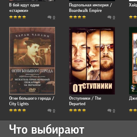
В бой идут одни
Подпольная империя /
Хайд
«старики»
Boardwalk Empire
0
0
Огни большого города /
Отступники / The
Дже
City Lights
Departed
0
0
Что выбирают