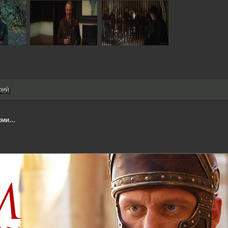
рий
ии...