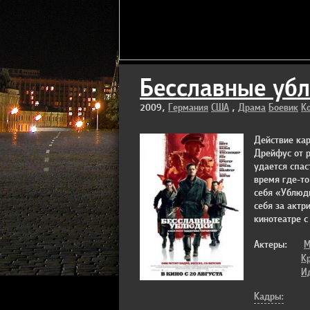
Бесславные ублю
2009,
Германия
США
,
Драма
Боевик
К
Действие кар
Дрейфус от 
удается спас
время где-то
себя «Ублюд
себя за актр
кинотеатре 
Актеры:
М
К
И
Кадры: