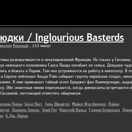
дки / Inglourious Basterds
омедия
Военный
, 153 минут
тины разворачивается в оккупированной Франции. На глазах у Сюзанны
рук немецкого полковника Ганса Ланда погибает ее семья. Девушке чуд
тиcь и бежать в Париж. Там она устраивается на работу в кинотеатр. В э
 в Европе лейтенант Альдо Рэйн собирает группу еврейских солдат, им
ками». К ним примыкает тайный агент Бриджет фон Хаммерсмарк, выд
ису. Обе сюжетные линии пересекаются, когда диверсанты встречаются в
с Сюзанной, мечтающей отомстить обидчикам.
елани Лоран
Брэд Питт
Тиль Швайгер
Майкл Фассбендер
Дайан
рюгер
Даниэль Брюль
Элай Рот
Кристоф Вальц
Гедеон Буркхард
Джек
до
Б.Дж. Новак