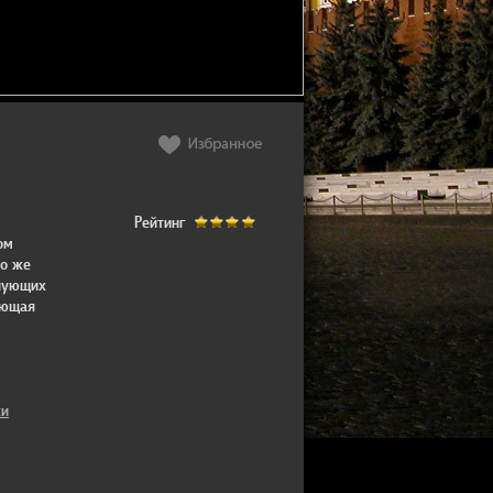
Рейтинг
ом
то же
енующих
ающая
и