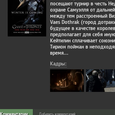
посещают турнир в честь Н
охране Самуэлля от дальней
между тем расстроенный Виз
Vaes Dothrak (город дотрак
будущее в качестве королев
предполагает для себя ину
Кейтилин сплачивает союзни
Тирион пойман в неподход
время…
Кадры:
Комментарии
Добавить комментарий