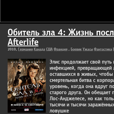
Обитель зла 4: Жизнь после
Afterlife
2010,
Германия
Канада
США
Франция
,
Боевик
Ужасы
Фантастика
Элис продолжает свой путь
инфекцией, превращающей л
оставшихся в живых, чтобы 
смертельная битва с корпо
уровень, когда она вдруг 
старого друга. Он обещает 
Лос-Анджелесе, но как толь
тысячи и тысячи заражённы
ловушке