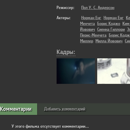
Режиссер:
Пол У. С. Андерсон
Актеры:
Норман Енг
Норман Енг
К
Менчета
Борис Коджо
Ким
Йовович
Сиенна Гиллори
Э
Перис-Менчета
Борис Кодж
Миллер
Милла Йовович
Си
Кадры:
Комментарии
Добавить комментарий
У этого фильма отсутствует комментарии...