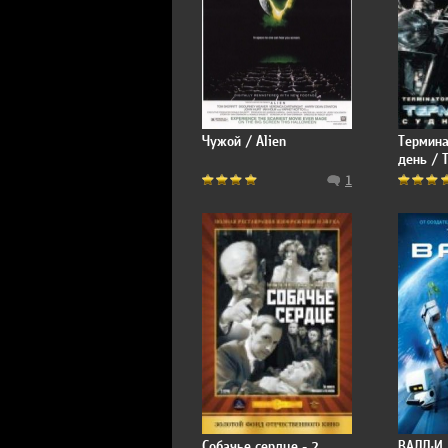
Чужой / Alien
Термина
день / T
Judgmen
1
Собачье сердце - 2
ВАЛЛ·И