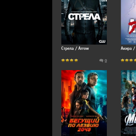
Стрела / Arrow
Акира /
0