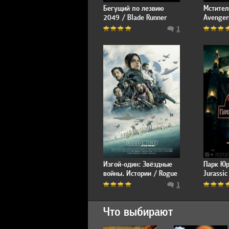
Бегущий по лезвию
Мстител
2049 / Blade Runner
Avenger
2049
1
Изгой-один: Звёздные
Парк Юр
войны. Истории / Rogue
Jurassic
One: A Star Wars Story
1
Что выбирают