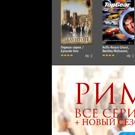
Первая серия /
Rolls-Royce Ghost,
Episode One
Bentley Mulsanne,
Mercedes S65 AMG,
0
0
Ford Focus RS500,
Subaru Impreza
CS400 Cosworth,
Volvo C30 PCP