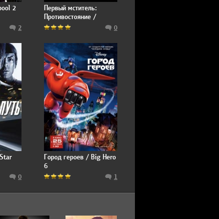
ool 2
Первый мститель:
Противостояние /
Captain America: Civil
2
0
War
Star
Город героев / Big Hero
6
0
1