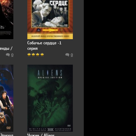
Собачье сердце -1
енды /
серия
ises
0
0
 Эпизод
Чужие / Aliens