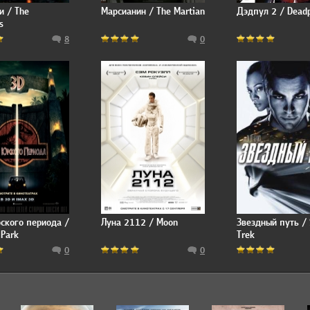
и / The
Марсианин / The Martian
Дэдпул 2 / Deadp
s
8
0
ского периода /
Луна 2112 / Moon
Звездный путь / 
 Park
Trek
0
0