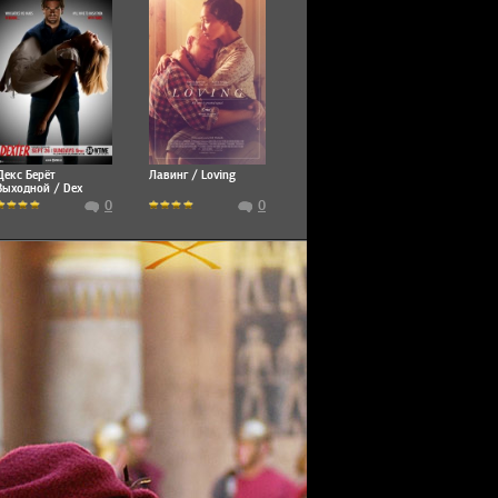
Декс Берёт
Лавинг / Loving
Выходной / Dex
Takes a Holiday
0
0