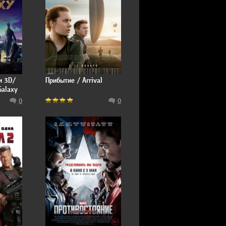
и 3D/
Прибытие / Arrival
Galaxy
0
0