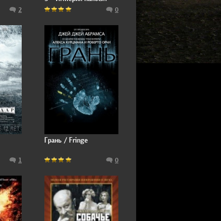
y War
ответный удар / Star
2
0
Wars: Episode V - The
Empire Strikes Back
Грань / Fringe
1
0