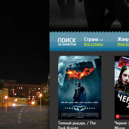
Страна
Жан
Все страны
Фанта
Темный рыцарь / The
Черное 
Dark Knight
Mirror