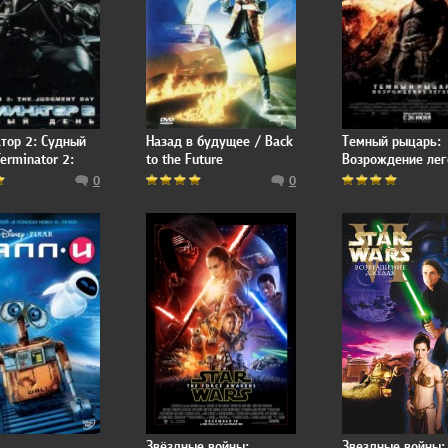
тор 2: Судный
Назад в будущее / Back
Темный рыцарь:
erminator 2:
to the Future
Возрождение лег
t Day
The Dark Knight R
0
0
Звёздные войны:
Звездные войны: