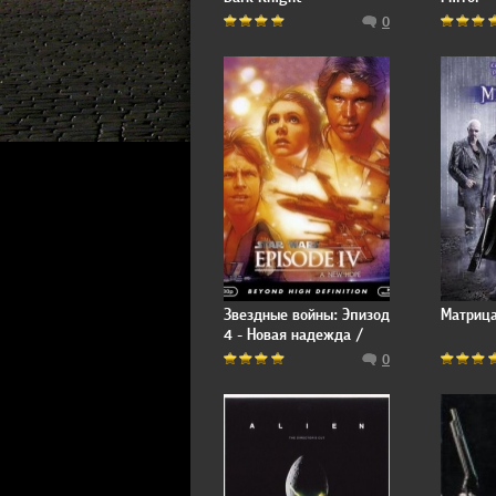
0
Звездные войны: Эпизод
Матрица
4 - Новая надежда /
Star Wars: Episode IV - A
0
New Hope