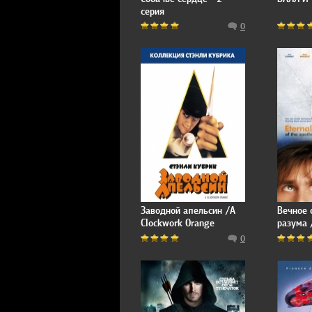
серия
0
Заводной апельсин /A
Вечное 
Clockwork Orange
разума /
Sunshine
0
Mind