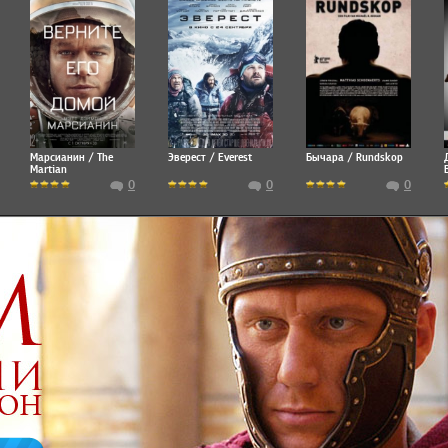
Марсианин / The
Эверест / Everest
Бычара / Rundskop
Martian
0
0
0