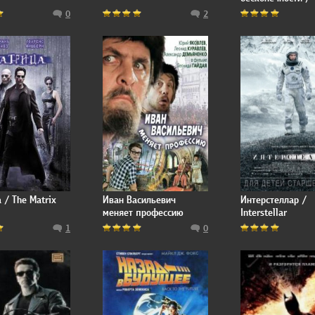
Avengers: Infinit
0
2
 / The Matrix
Иван Васильевич
Интерстеллар /
меняет профессию
Interstellar
1
0