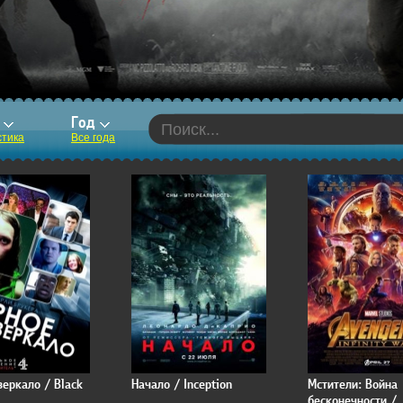
р
Год
стика
Все года
зеркало / Black
Начало / Inception
Мстители: Война
бесконечности /