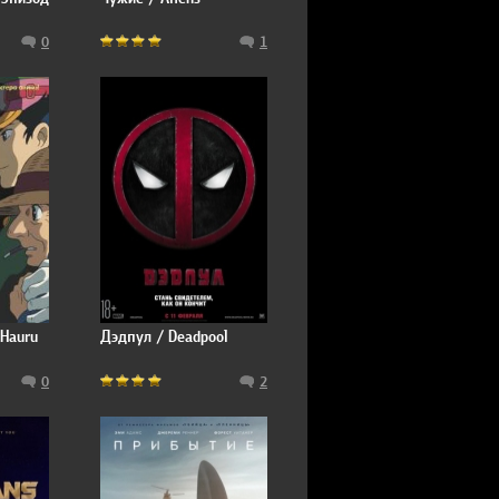
rs:
0
1
n of
 Hauru
Дэдпул / Deadpool
0
2