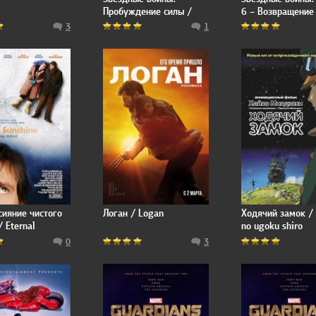
Пробуждение силы /
6 – Возвращение
Star Wars: Episode VII -
Джедая / Star Wa
3
1
The Force Awakens
Episode VI - Retur
the Jedi
сияние чистого
Логан / Logan
Ходячий замок /
 Eternal
no ugoku shiro
 of the Spotless
0
3