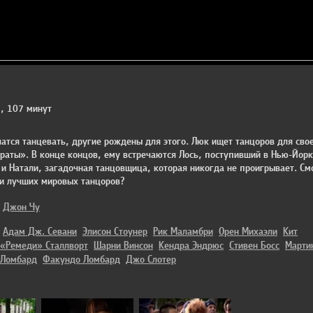
, 107 минут
атся танцевать, другие рождены для этого. Люк ищет танцоров для сво
раты». В конце концов, ему встречаются Лось, поступивший в Нью-Йорк
 и Натали, загадочная танцовщица, которая никогда не проигрывает. См
ти лучших мировых танцоров?
Джон Чу
Адам Дж. Севани
Элисон Стоунер
Рик Маламбри
Орен Михаэли
Кит
«Ремеди» Сталлворт
Шарни Винсон
Кендра Эндрюс
Стивен Босс
Марти
Ломбард
Факундо Ломбард
Джо Слотер