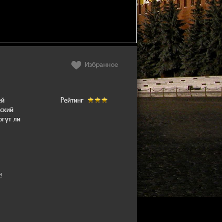
ей
Рейтинг
ский
огут ли
н