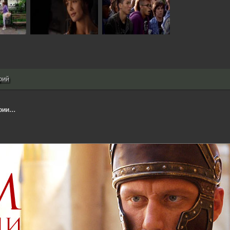
рий
ии...