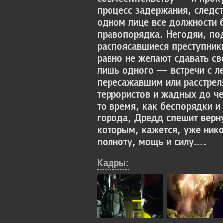
процесс задержания, следс
одном лице все должности 
правопорядка. Негодяи, по
распоясавшиеся преступники
равно не желают сдавать св
лишь одного — встречи с 
пересажавшим или расстрел
террористов и жадных до че
то время, как беспорядки и
города, Дредд спешит верну
которым, кажется, уже ник
полноту, мощь и силу….
Кадры: