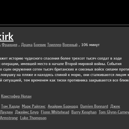
irk
А
Франция
,
Драма
Боевик
Триллер
Военный
, 106 минут
жет историю чудесного спасения более трехсот тысяч солдат в ходе
 операции, имевшей место в начале Второй мировой войны. События
о сцен окружения сотен тысяч британских и союзных войск силами проти
ловушку на пляже и находясь спиной к морю, они сталкиваются лицом к
 ситуацией, тем временем как тиски противника закрываются все ближ
Кристофер Нолан
Том Харди
Марк Райлэнс
Анайрин Барнард
Damien Bonnard
Джек
Лауден
Джеймс Блур
Fionn Whitehead
Barry Keoghan
Tom Glynn-Carne
Armstrong
Luke Thompson