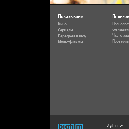
Показываем:
Пользов
Кино
Пользова
соглашен
Сериалы
Часто за
Передачи и шоу
Проверит
Мультфильмы
BigFilm.tv —