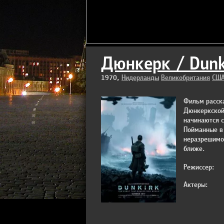
Дюнкерк / Dunk
1970,
Нидерланды
Великобритания
СШ
Фильм расска
Дюнкеркской
начинаются с
Пойманные в 
неразрешимой
ближе.
Режиссер:
Актеры: