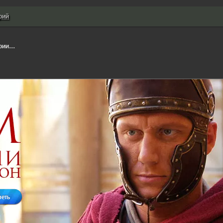
рий
ии...
реть