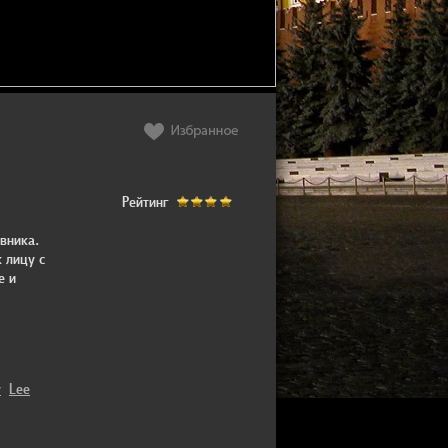
Рейтинг
вника.
 лицу с
е и
y
Lee