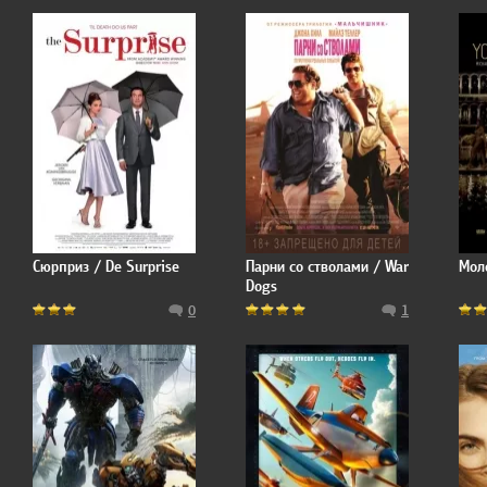
Сюрприз / De Surprise
Парни со стволами / War
Мол
Dogs
0
1