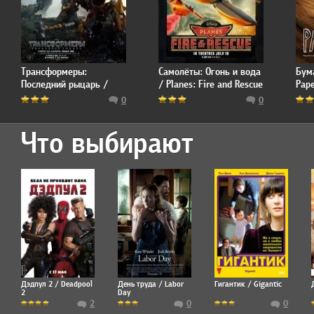
Трансформеры:
Самолёты: Огонь и вода
Бум
Последний рыцарь /
/ Planes: Fire and Rescue
Pap
Transformers: The Last
0
0
Knight
Что выбирают
Дэдпул 2 / Deadpool
День труда / Labor
Гигантик / Gigantic
2
Day
2
0
0