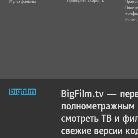
Проверить скорость
Мультфильмы
Право
Полит
конфи
Разме
BigFilm.tv — пер
полнометражным к
смотреть ТВ и фи
свежие версии ко