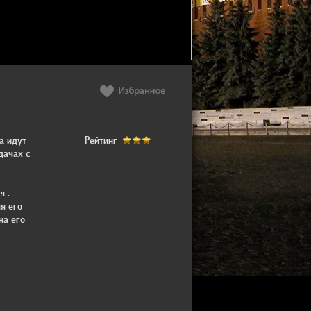
а идут
Рейтинг
дачах с
ег.
я его
на его