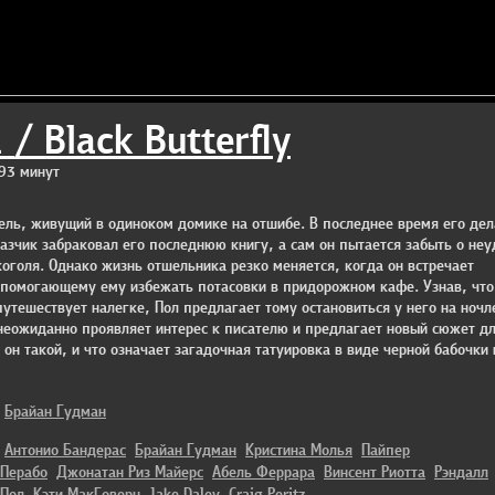
/ Black Butterfly
93 минут
ль, живущий в одиноком домике на отшибе. В последнее время его дел
казчик забраковал его последнюю книгу, а сам он пытается забыть о неу
голя. Однако жизнь отшельника резко меняется, когда он встречает
 помогающему ему избежать потасовки в придорожном кафе. Узнав, что
утешествует налегке, Пол предлагает тому остановиться у него на ночл
неожиданно проявляет интерес к писателю и предлагает новый сюжет дл
о он такой, и что означает загадочная татуировка в виде черной бабочки 
Брайан Гудман
Антонио Бандерас
Брайан Гудман
Кристина Молья
Пайпер
Перабо
Джонатан Риз Майерс
Абель Феррара
Винсент Риотта
Рэндалл
Пол
Кэти МакГоверн
Jake Daley
Craig Peritz