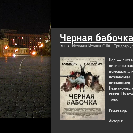
Черная бабочка 
2017,
Испания
Италия
США
,
Триллер
, 
Пол — писате
не очень: за
помощью алко
незнакомца,
незнакомец п
Незнакомец 
книги. Но кт
теле.
Режиссер:
Актеры: