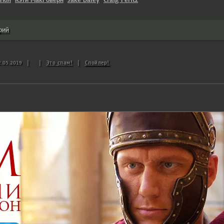
рий
|
|
Это спам!
|
Спойлер!
2.05.2019