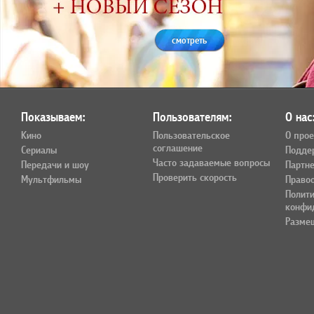
смотреть
Показываем:
Пользователям:
О нас
Кино
Пользовательское
О прое
соглашение
Сериалы
Подде
Часто задаваемые вопросы
Передачи и шоу
Партн
Проверить скорость
Мультфильмы
Право
Полит
конфи
Разме