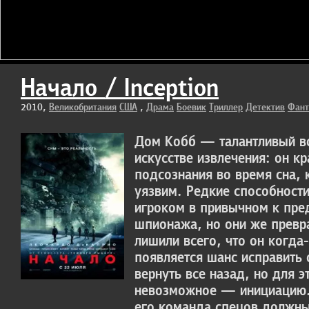
Начало / Inception
2010,
Великобритания
США
,
Драма
Боевик
Триллер
Детектив
Фант
Дом Кобб — талантливый во
искусстве извлечения: он к
подсознания во время сна, 
уязвим. Редкие способност
игроком в привычном к пре
шпионажа, но они же превра
лишили всего, что он когда
появляется шанс исправить
вернуть все назад, но для 
невозможное — инициацию.
его команда спецов должны