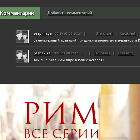
Комментарии
Добавить комментарий
zeep mayer
|
|
Это спам!
|
Спойлер!
00:29 03.05.2016
Замечательный сценарий придумал и воплотил в реальность 
pasha232
|
|
Это спам!
|
Спойлер!
13:04 07.08.2013
так он в реальном мире в конце остался?