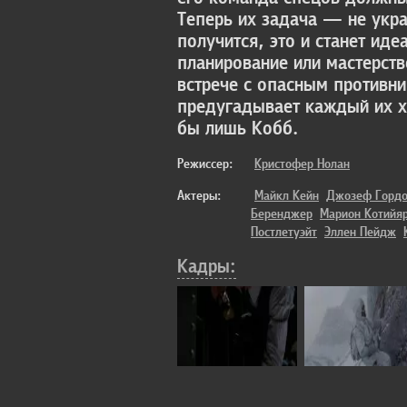
Теперь их задача — не укра
получится, это и станет ид
планирование или мастерств
встрече с опасным противни
предугадывает каждый их х
бы лишь Кобб.
Режиссер:
Кристофер Нолан
Актеры:
Майкл Кейн
Джозеф Гордо
Беренджер
Марион Котийя
Постлетуэйт
Эллен Пейдж
Кадры: