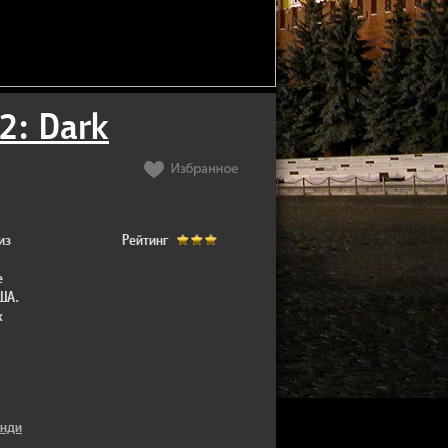
2: Dark
из
Рейтинг
е
ША.
х
Энди