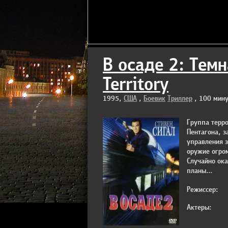
В осаде 2: Темн
Territory
1995,
США
,
Боевик
Триллер
, 100 мину
Группа терро
Пентагона, з
управления 
оружие огро
Случайно ока
планы...
Режиссер:
Актеры: