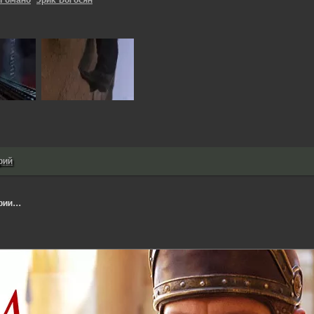
рий
ии...