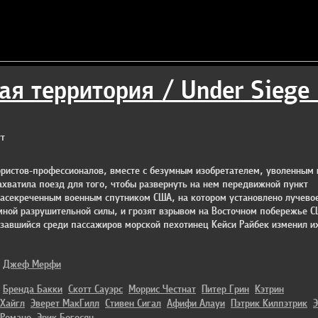
ая территория / Under Siege 
т
ристов-профессионалов, вместе с безумным изобретателем, уволенным 
ахватила поезд для того, чтобы развернуть на нем передвижной пункт
засекреченным военным спутником США, на котором установлено лучево
мной разрушительной силы, и грозят взрывом на Восточном побережье С
завшийся среди пассажиров морской пехотинец Кейси Райбек изменил и
Джеф Мерфи
Бренда Бакки
Скотт Сауэрс
Моррис Честнат
Питер Грин
Кэтрин
Хайгл
Эверет МакГилл
Стивен Сигал
Афифи Алауи
Пэтрик Килпэтрик
Романо
Эрик Богосян