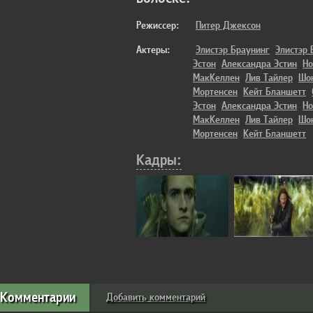
Режиссер:
Питер Джексон
Актеры:
Элистэр Браунинг
Элистэр 
Эстон
Александра Эстин
Но
МакКеллен
Лив Тайлер
Шо
Мортенсен
Кейт Бланшетт
Эстон
Александра Эстин
Но
МакКеллен
Лив Тайлер
Шо
Мортенсен
Кейт Бланшетт
Кадры:
Комментарии
Добавить комментарий