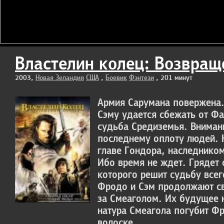
Властелин колец: Возвращ
2003,
Новая Зеландия
США
,
Боевик
Фэнтези
, 201 минут
Армия Сарумана повержена.
Сэму удается сбежать от Ф
судьба Средиземья. Вниман
последнему оплоту людей. Н
главе Гондора, наследником
Ибо время не ждет. Грядет 
которого решит судьбу всег
Фродо и Сэм продолжают св
за Смеаголом. Их будущее 
натура Смеагола погубит Ф
волоске.