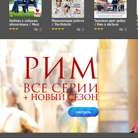
Любовь к собакам
Манипуляции робота
Таможня дает добро
обязательна / Must
/ The Robotic
/ Rien à déclarer
Love Dogs
Manipulation
0
0
0
смотреть