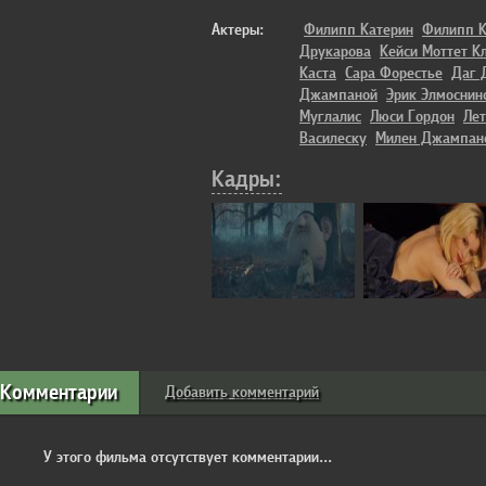
Актеры:
Филипп Катерин
Филипп К
Друкарова
Кейси Моттет К
Каста
Сара Форестье
Даг 
Джампаной
Эрик Элмоснин
Муглалис
Люси Гордон
Лет
Василеску
Милен Джампан
Кадры:
Комментарии
Добавить комментарий
У этого фильма отсутствует комментарии...