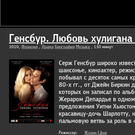
Генсбур. Любовь хулигана 
2010,
Франция
,
Драма
Биография
Музыка
, 130 минут
Серж Генсбур широко извест
шансонье, киноактер, режис
побывал с десяток самых к
80-х гг., от Джейн Биркин 
которых он записал по альб
Жераром Депардье в одном
предложения Уитни Хьюстон
красавицу-дочь Шарлотту, 
пальмовую ветвь за роль в 
Режиссер:
Жоанн Сфар