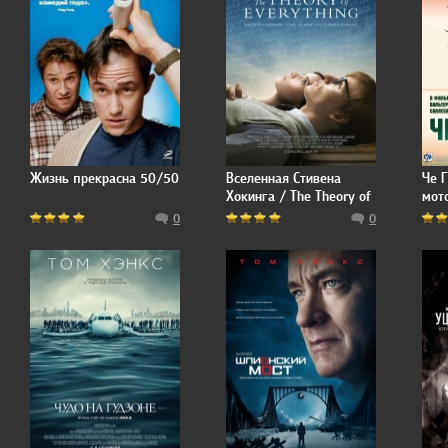
Жизнь прекрасна 50/50
Вселенная Стивена
Че 
Хокинга / The Theory of
мото
Everything
de m
0
0