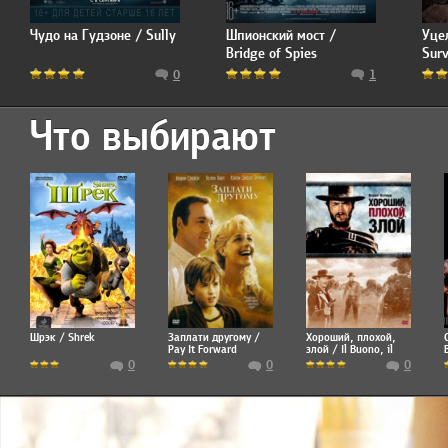
Чудо на Гудзоне / Sully
Шпионский мост /
Уце
Bridge of Spies
Surv
0
1
Что выбирают
Шрэк / Shrek
Заплати другому /
Хороший, плохой,
Pay It Forward
злой / Il Buono, il
brutto, il cattivo
0
0
0