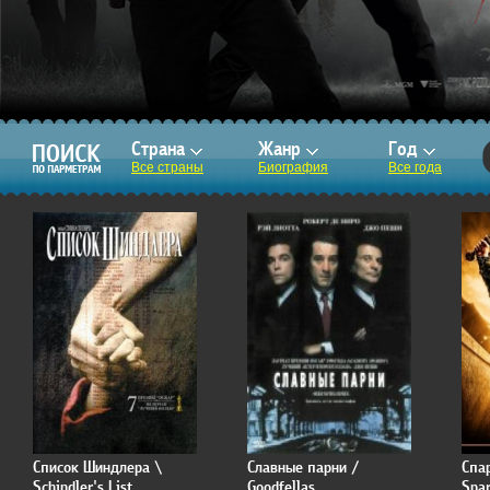
Страна
Жанр
Год
Все страны
Биография
Все года
Список Шиндлера \
Славные парни /
Спа
Schindler's List
Goodfellas
Spar