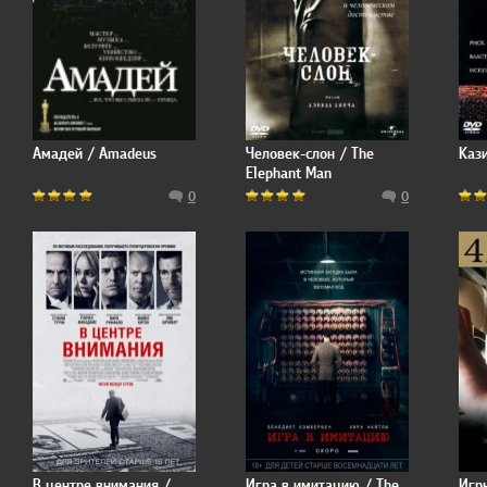
Амадей / Amadeus
Человек-слон / The
Кази
Elephant Man
0
0
В центре внимания /
Игра в имитацию / The
Игр