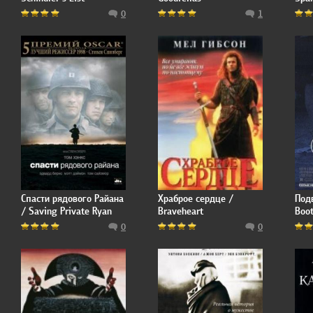
Are
0
1
Спасти рядового Райана
Храброе сердце /
Под
/ Saving Private Ryan
Braveheart
Boo
0
0