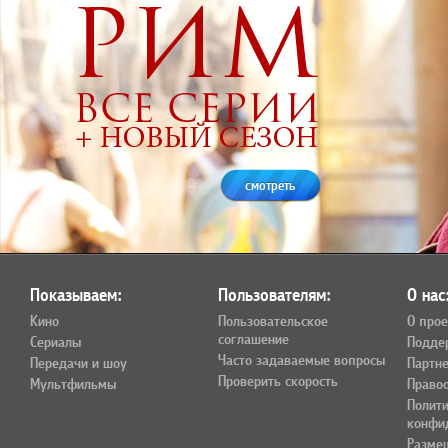
смотреть
Показываем:
Пользователям:
О нас
Кино
Пользовательское
О прое
соглашение
Сериалы
Подде
Часто задаваемые вопросы
Передачи и шоу
Партн
Проверить скорость
Мультфильмы
Право
Полит
конфи
Разме