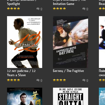
Spotlight
Imitation Game
Beau
0
0
12 лет рабства / 12
Беглец / The Fugitive
Пой
Years a Slave
смо
You
0
0