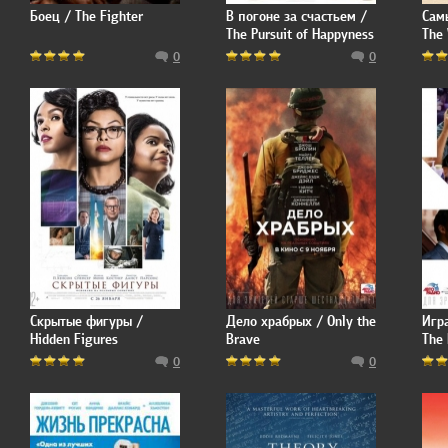
Боец / The Fighter
В погоне за счастьем /
Сам
The Pursuit of Happyness
The 
Indi
0
0
Скрытые фигуры /
Дело храбрых / Only the
Игр
Hidden Figures
Brave
The 
0
0