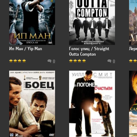
Ип Ман / Yip Man
Голос улиц / Straight
Лер
Outta Compton
0
0