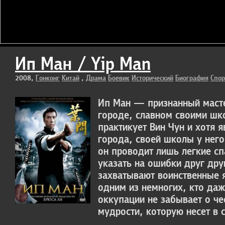
Ип Ман / Yip Man
2008,
Гонконг
Китай
,
Драма
Боевик
Исторический
Биография
Спор
Ип Ман — признанный маст
городе, славном своими шк
практикует Вин Чун и хотя 
города, своей школы у него
он проводит лишь легкие сп
указать на ошибки друг дру
захватывают воинственные 
одним из немногих, кто да
оккупации не забывает о че
мудрости, которую несет в 