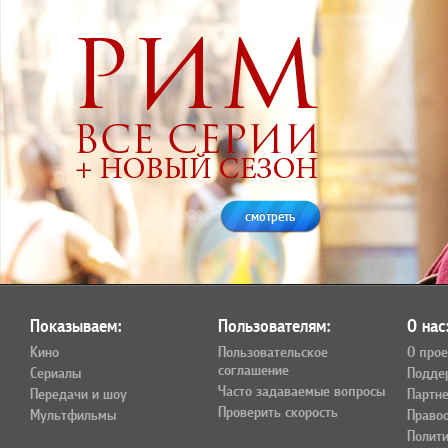
смотреть
Показываем:
Пользователям:
О нас
Кино
Пользовательское
О прое
соглашение
Сериалы
Подде
Часто задаваемые вопросы
Передачи и шоу
Партн
Проверить скорость
Мультфильмы
Право
Полит