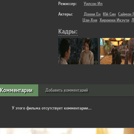
Режиссер:
Уилсон Ип
Актеры:
Донни Ен
Юй Син
Саймон 
Цзи-Хуи
Хироюки Икэути
Л
Кадры:
Комментарии
Добавить комментарий
У этого фильма отсутствует комментарии...