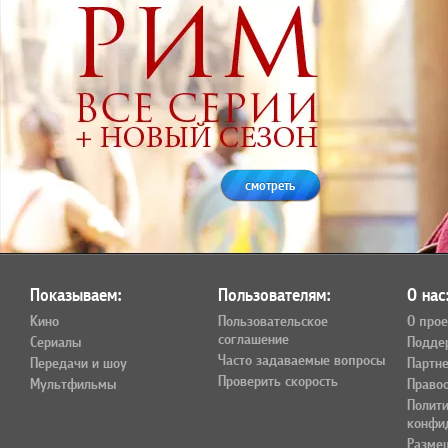
смотреть
Показываем:
Пользователям:
О нас
Кино
Пользовательское
О прое
соглашение
Сериалы
Подде
Часто задаваемые вопросы
Передачи и шоу
Партн
Проверить скорость
Мультфильмы
Право
Полит
конфи
Разме