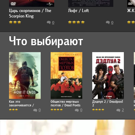
Царь скорпионов / The
Лофт / Loft
Ж.К
Scorpion King
0
0
Что выбирают
Как это
Общество мертвых
Дэдпул 2 / Deadpool
заканчивается /
поэтов / Dead Poets
2
How It Ends
Society
0
0
2