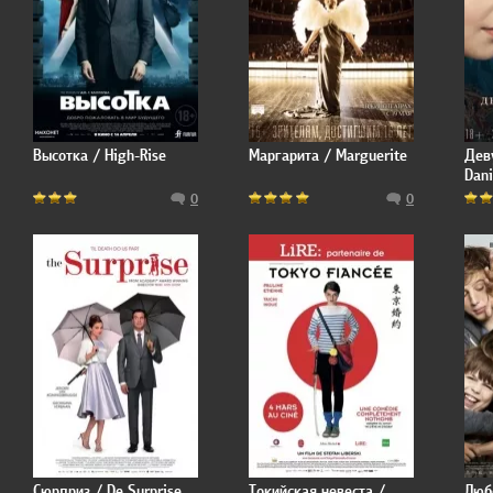
Высотка / High-Rise
Маргарита / Marguerite
Дев
Dani
0
0
Сюрприз / De Surprise
Токийская невеста /
Люб