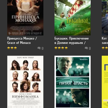
Принцесса Монако /
Букашки. Приключение
Кот
Grace of Monaco
в Долине муравьев /
зак
Minuscule - La vallée des
The 
0
0
fourmis perdues