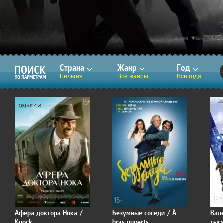
Страна
Жанр
Год
Бельгия
Все жанры
Все года
Афера доктора Нока /
Безумные соседи / À
Вал
Knock
bras ouverts
тыс