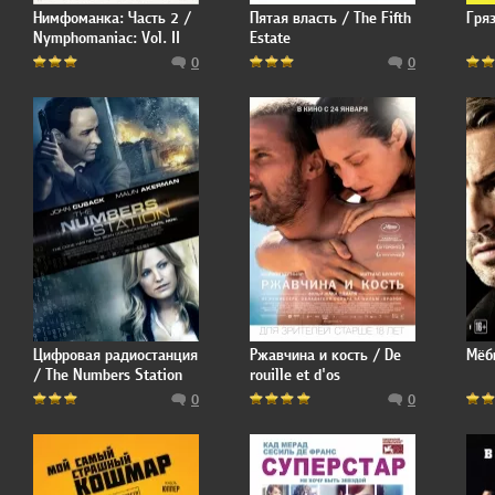
Нимфоманка: Часть 2 /
Пятая власть / The Fifth
Гряз
Nymphomaniac: Vol. II
Estate
0
0
Цифровая радиостанция
Ржавчина и кость / De
Мёб
/ The Numbers Station
rouille et d'os
0
0