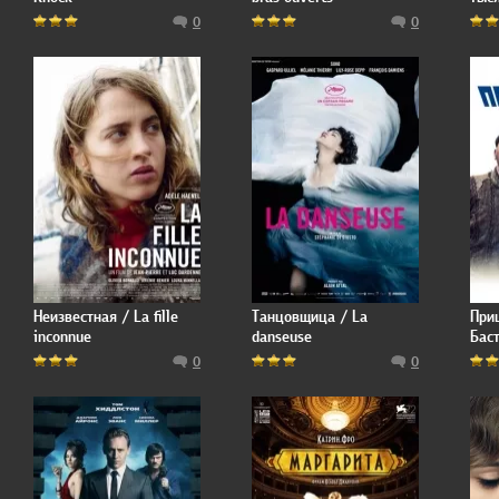
Vale
0
0
Thou
Неизвестная / La fille
Танцовщица / La
При
inconnue
danseuse
Баст
La R
0
0