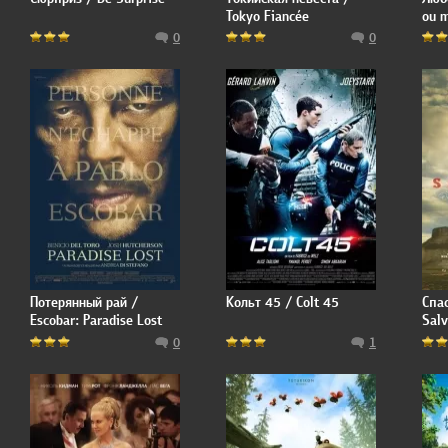
Tokyo Fiancée
ou 
0
0
Потерянный рай /
Кольт 45 / Colt 45
Спа
Escobar: Paradise Lost
Salv
0
1