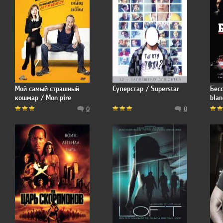
Мой самый страшный
Суперстар / Superstar
Бесс
кошмар / Mon pire
blan
cauchemar
0
0