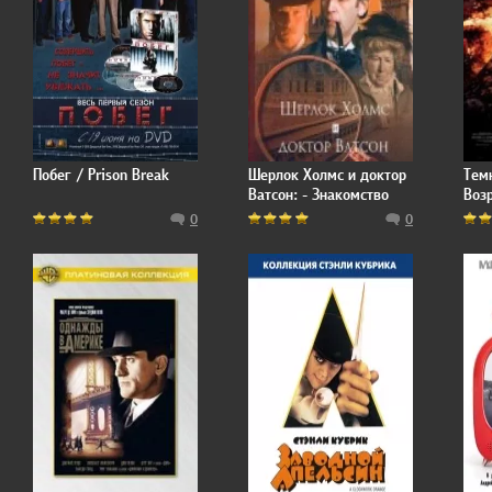
Побег / Prison Break
Шерлок Холмс и доктор
Тем
Ватсон: - Знакомство
Воз
The 
0
0