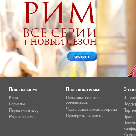
смотреть
Показываем:
Пользователям:
О нас
Кино
Пользовательское
О прое
соглашение
Сериалы
Подде
Часто задаваемые вопросы
Передачи и шоу
Партн
Проверить скорость
Мультфильмы
Право
Полит
конфи
Разме