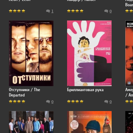
Boa
1
0
Отступники / The
Бриллиантовая рука
Аме
Departed
/ Am
0
0