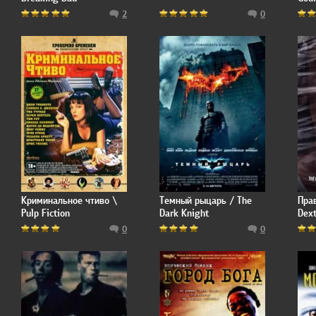
2
0
Криминальное чтиво \
Темный рыцарь / The
Пра
Pulp Fiction
Dark Knight
Dext
0
0