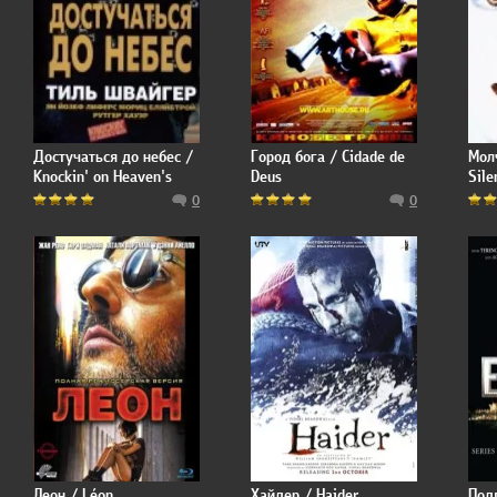
Достучаться до небес /
Город бога / Cidade de
Мол
Knockin' on Heaven's
Deus
Sile
Door
0
0
Леон / Léon
Хайдер / Haider
Под