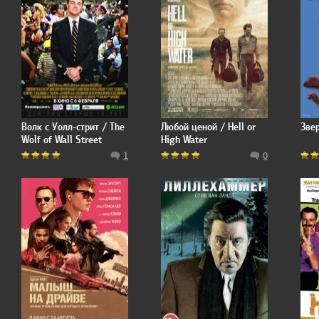
Волк с Уолл-стрит / The
Любой ценой / Hell or
Звер
Wolf of Wall Street
High Water
1
0