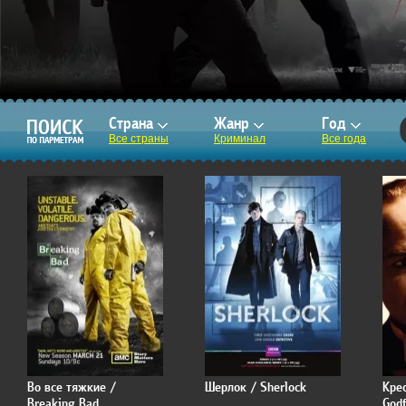
Страна
Жанр
Год
Все страны
Криминал
Все года
Во все тяжкие /
Шерлок / Sherlock
Кре
Breaking Bad
Godf