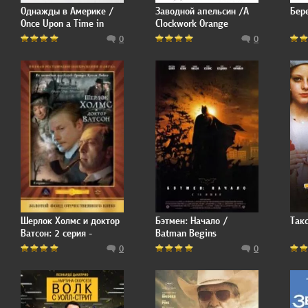
Однажды в Америке /
Заводной апельсин /A
Бер
Once Upon a Time in
Clockwork Orange
America
0
0
Шерлок Холмс и доктор
Бэтмен: Начало /
Такс
Ватсон: 2 серия -
Batman Begins
Кровавая надпись
0
0