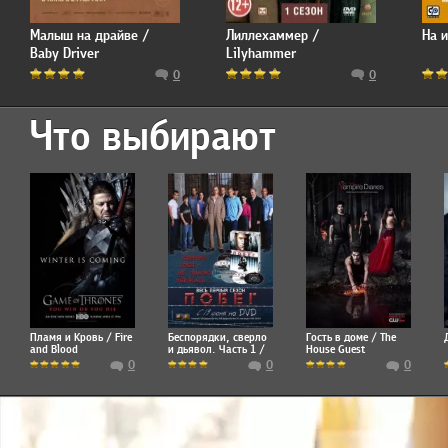
Малыш на драйве /
Лиллехаммер /
На и
Baby Driver
Lilyhammer
0
0
Что выбирают
Пламя и Кровь / Fire
Беспорядки, сверло
Гость в доме / The
and Blood
и дьявол. Часть 1 /
House Guest
Riots, Drills and the…
0
0
0