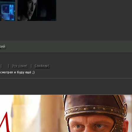
рий
|
|
Это спам!
|
Спойлер!
смотрел и буду ещё ;)