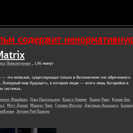
ьм содержит ненормативную
Matrix
ика
Приключение
, 136 минут
 — это иллюзия, существующая только в бесконечном сне обреченного
а. Холодный мир будущего, в котором люди — всего лишь батарейки в
х системах.
оренс Фишбёрн
Джо Пантольяно
Хьюго Уивинг
Киану Ривз
Кэрри-Энн
осс
Мэтт Доран
Маркус Чонг
Глория Фостер
Джулиан Араханга
Белин
акКлори
Энтони Рэй Паркер