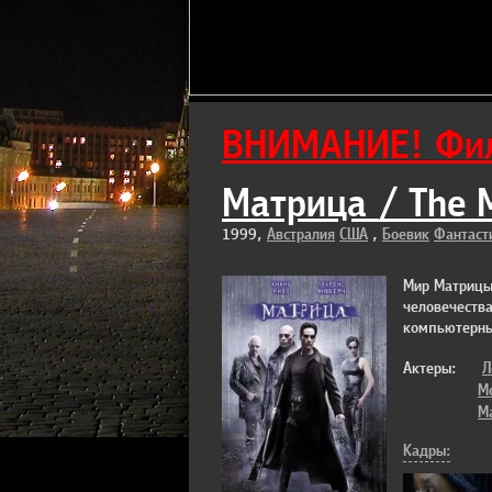
ВНИМАНИЕ! Фил
Матрица / The 
1999,
Австралия
США
,
Боевик
Фантаст
Мир Матрицы
человечеств
компьютерны
Актеры:
Л
М
М
Кадры: