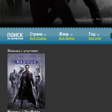
Страна
Жанр
Год
Все страны
Все жанры
Все года
Фильмы с участием:
Матрица / The Matrix