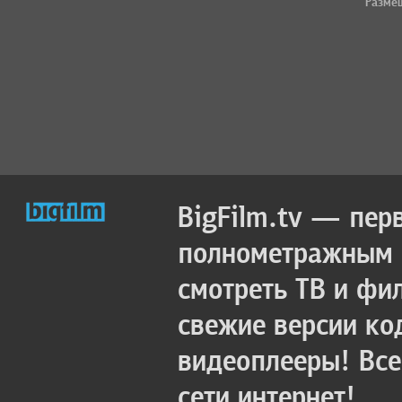
Разме
BigFilm.tv — пер
полнометражным к
смотреть ТВ и фи
свежие версии ко
видеоплееры! Все
сети интернет!