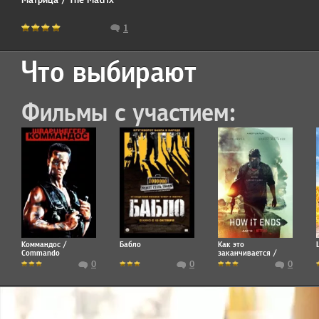
1
Что выбирают
Фильмы с участием:
Коммандос /
Бабло
Как это
Commando
заканчивается /
How It Ends
0
0
0