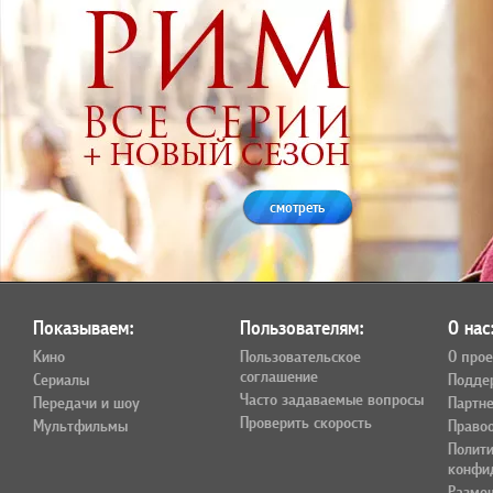
смотреть
Показываем:
Пользователям:
О нас
Кино
Пользовательское
О прое
соглашение
Сериалы
Подде
Часто задаваемые вопросы
Передачи и шоу
Партн
Проверить скорость
Мультфильмы
Право
Полит
конфи
Разме