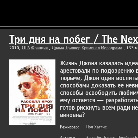
Три дня на побег / The Nex
2010,
США
Франция
,
Драма
Триллер
Криминал
Мелодрама
, 133 м
Жизнь Джона казалась идеа
арестовали по подозрению в
тюрьме, Джон один воспиты
способами доказать ее неви
способы освободить любиму
ему остается — разработат
готов рискнуть всем ради н
виновна?
Режиссер:
Пол Хаггис
Актеры:
Элизабет Бэнкс
Джейсон Б