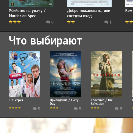
Убийство на удачу /
Добро пожаловать, или
Кем
Murder on Spec
соседям вход
воспрещен / Deck the
0
1
Halls
Что выбирают
109 серия
Привидение / Every
Спасение / The
Day
Salvation
0
0
0