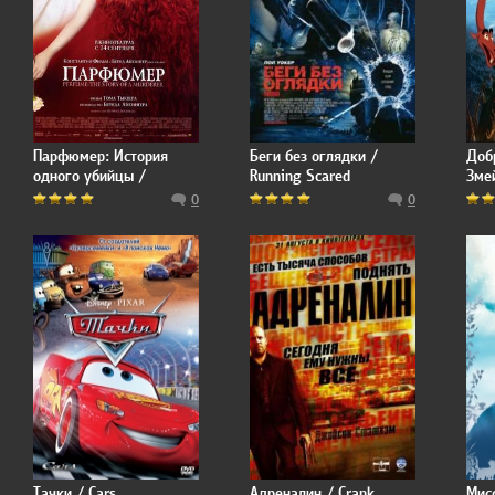
Парфюмер: История
Беги без оглядки /
Доб
одного убийцы /
Running Scared
Зме
Perfume: The Story of a
0
0
Murderer
Тачки / Cars
Адреналин / Crank
Мисс