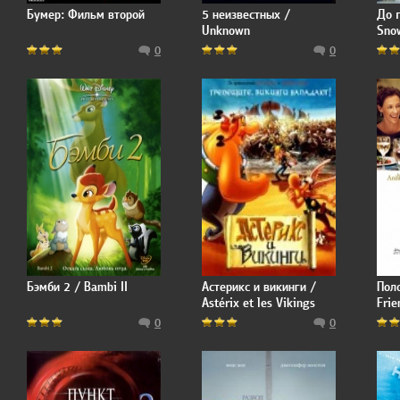
Бумер: Фильм второй
5 неизвестных /
До п
Unknown
Sno
0
0
Бэмби 2 / Bambi II
Астерикс и викинги /
Пол
Astérix et les Vikings
Frie
0
0