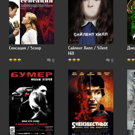
Сенсация / Scoop
Сайлент Хилл / Silent
Дне
Hill
0
0