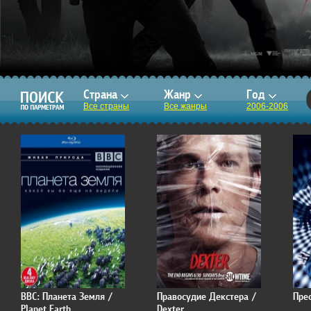
Страна
Жанр
Год
Все страны
Все жанры
2006-2006
BBC: Планета Земля /
Правосудие Декстера /
Прес
Planet Earth
Dexter