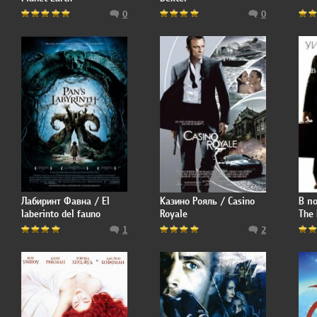
0
0
Лабиринт Фавна / El
Казино Рояль / Casino
В по
laberinto del fauno
Royale
The 
1
2