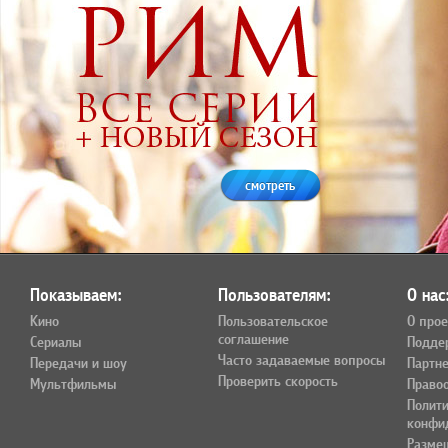
смотреть
Показываем:
Пользователям:
О нас
Кино
Пользовательское
О прое
соглашение
Сериалы
Подде
Часто задаваемые вопросы
Передачи и шоу
Партн
Проверить скорость
Мультфильмы
Право
Полит
конфи
Разме