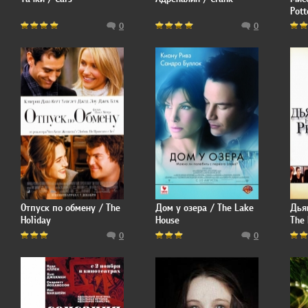
Pott
0
0
Отпуск по обмену / The
Дом у озера / The Lake
Дья
Holiday
House
The 
0
0