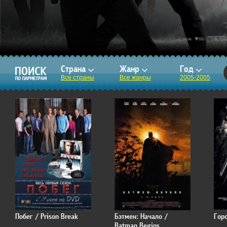
Страна
Жанр
Год
Все страны
Все жанры
2005-2005
Побег / Prison Break
Бэтмен: Начало /
Горо
Batman Begins