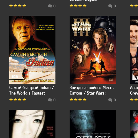
0
0
Самый быстрый Indian /
Звездные войны: Месть
Ана
The World's Fastest
Ситхов / Star Wars:
Gre
Indian
Episode III - Revenge of
0
0
the Sith