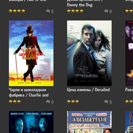
Danny the Dog
0
0
Чарли и шоколадная
Цена измены / Derailed
Рево
фабрика / Charlie and
the Chocolate Factory
0
0