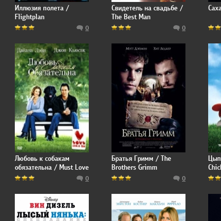
Иллюзия полета /
Свидетель на свадьбе /
Сах
Flightplan
The Best Man
0
0
Любовь к собакам
Братья Гримм / The
Цып
обязательна / Must Love
Brothers Grimm
Chic
Dogs
0
0