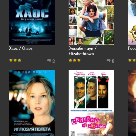
Хаос / Chaos
Элизабеттаун /
Робо
Elizabethtown
0
0