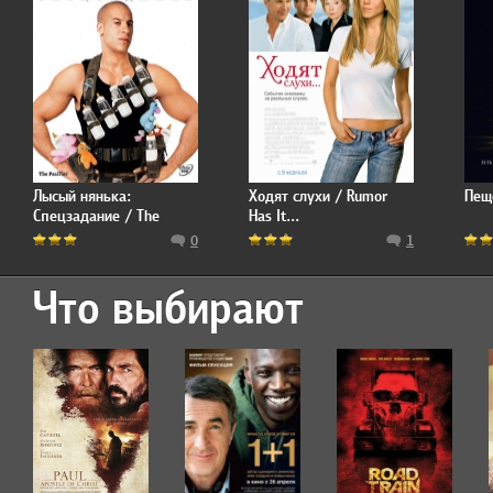
Лысый нянька:
Ходят слухи / Rumor
Пещ
Спецзадание / The
Has It...
Pacifier
0
1
Что выбирают