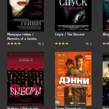
Мемуары гейши /
Спуск / The Descent
Жму
Memoirs of a Geisha
0
0
Выборы / Hak se wui
Дэнни Цепной пес /
Остр