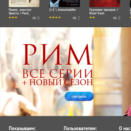
Павел, апостол
1+1 \ Intouchables
Грузовик-призрак /
Христа / Paul,
Road Train
Apostle of Christ
0
7
0
смотреть
Показываем:
Пользователям:
О нас