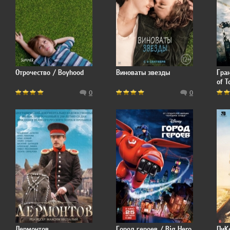
Отрочество / Boyhood
Виноваты звезды
Гра
of 
0
0
Лермонтов
Город героев / Big Hero
ПиК