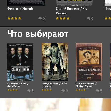
Феникс / Phoenix
Святой Винсент / St.
Пов
Vincent
0
0
Что выбирают
Славные парни /
Поезд на Юму / 3:10
Новые времена /
Goodfellas
to Yuma
Modern Times
1
0
0