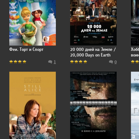
Феи. Торт и Спорт
20 000 дней на Земле /
Хобб
20,000 Days on Earth
воин
The 
1
0
Arm