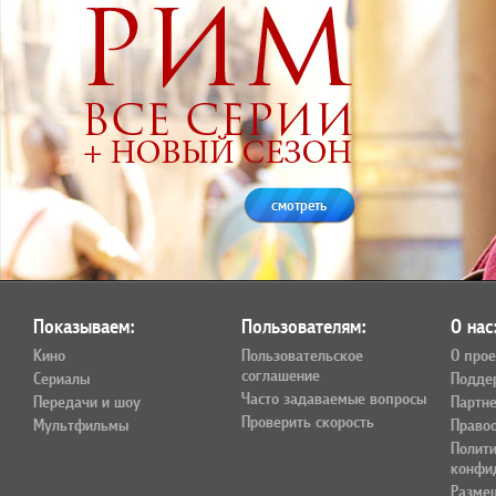
смотреть
Показываем:
Пользователям:
О нас
Кино
Пользовательское
О прое
соглашение
Сериалы
Подде
Часто задаваемые вопросы
Передачи и шоу
Партн
Проверить скорость
Мультфильмы
Право
Полит
конфи
Разме