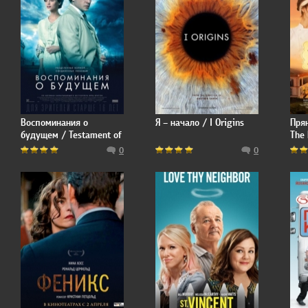
Воспоминания о
Я – начало / I Origins
Прян
будущем / Testament of
The 
Youth
Jou
0
0