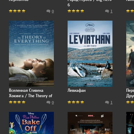
6
0
1
Вселенная Стивена
Левиафан
Пер
Хокинга / The Theory of
Друг
Everything
Amer
0
1
Sold