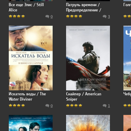
Все еще Элис / Still
Патруль времени /
Голг
Alice
Предопределение /
Predestination
0
3
Искатель воды / The
Снайпер / American
Чеб
Water Diviner
Sniper
0
1