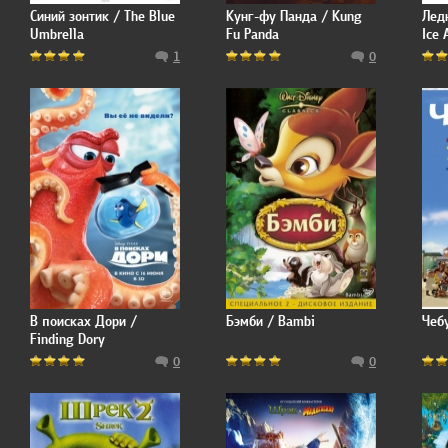
Синий зонтик / The Blue
Кунг-фу Панда / Kung
Лед
Umbrella
Fu Panda
Ice 
1
0
В поисках Дори /
Бэмби / Bambi
Чеб
Finding Dory
0
0