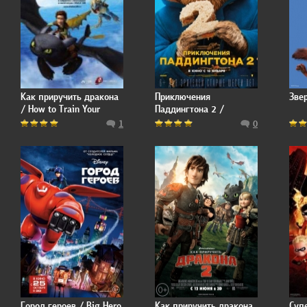
Как приручить дракона
Приключения
Звер
/ How to Train Your
Паддингтона 2 /
Dragon
Paddington 2
1
0
Город героев / Big Hero
Как приручить дракона
Суп