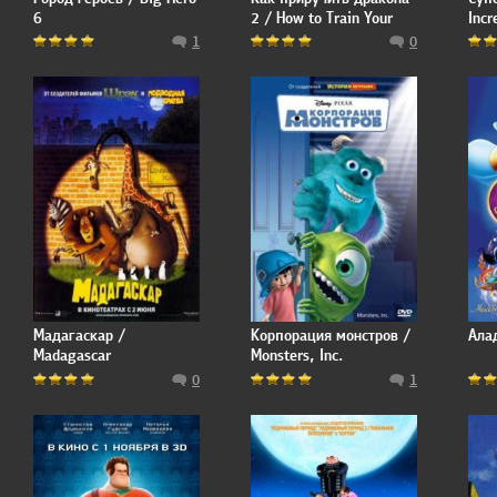
6
2 / How to Train Your
Incr
Dragon 2
1
0
Мадагаскар /
Корпорация монстров /
Ала
Madagascar
Monsters, Inc.
0
1