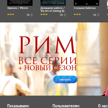
Зеркала / Mirrors
Домашняя работа /
Стальная бабочка
The Art of Getting By
0
0
0
смотреть
Показываем:
Пользователям:
О нас