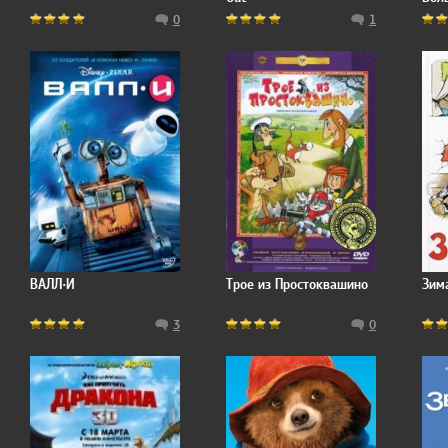
Stor
0
1
ВАЛЛ·И
Трое из Простоквашино
Зим
3
0