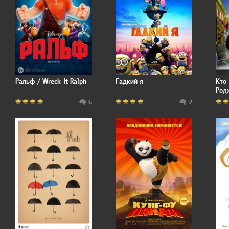
Ральф / Wreck-It Ralph
Гадкий я
Кто
Род
Roge
6
2