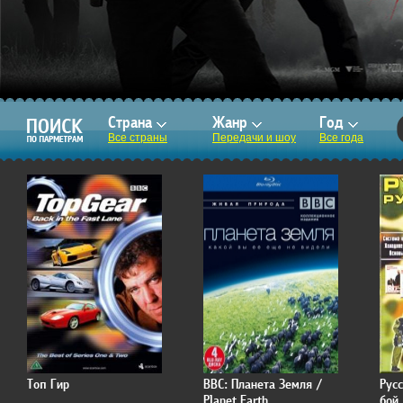
Страна
Жанр
Год
Все страны
Передачи и шоу
Все года
Топ Гир
BBC: Планета Земля /
Рус
Planet Earth
бой