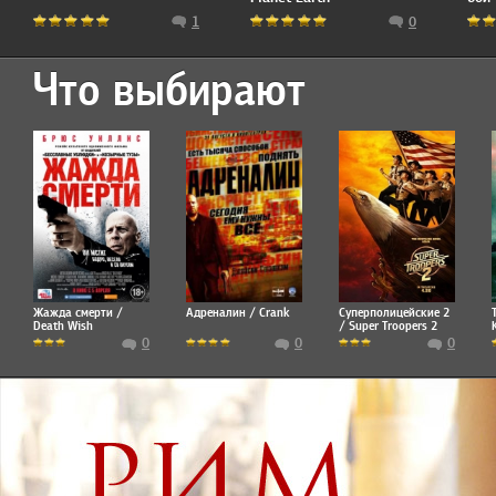
1
0
Что выбирают
Жажда смерти /
Адреналин / Crank
Суперполицейские 2
Death Wish
/ Super Troopers 2
0
0
0