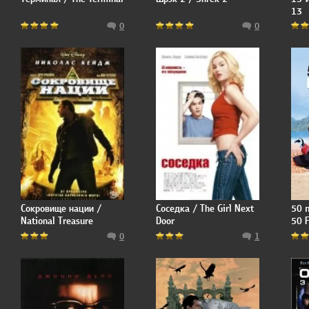
13
0
0
Сокровище нации /
Соседка / The Girl Next
50 
National Treasure
Door
50 F
0
1