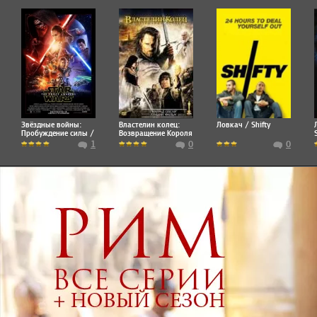
Звёздные войны:
Властелин колец:
Ловкач / Shifty
Пробуждение силы /
Возвращение Короля
Star Wars: Episode
1
0
0
VII - The Force
Awakens