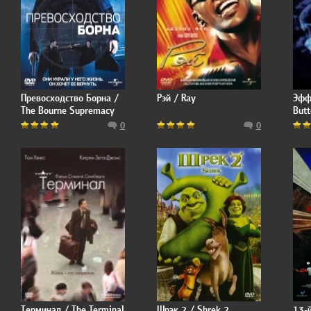
Превосходство Борна /
Рэй / Ray
Эфф
The Bourne Supremacy
Butt
0
0
Терминал / The Terminal
Шрэк 2 / Shrek 2
13-й