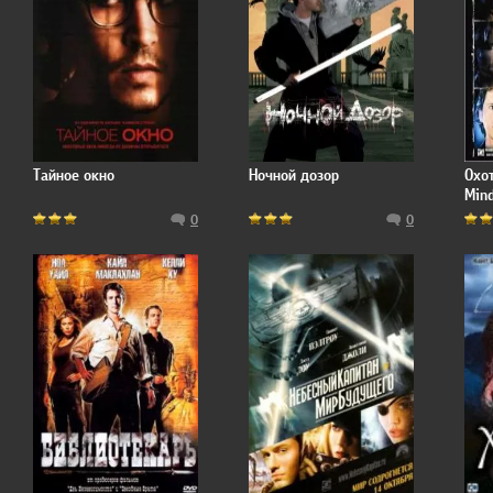
Тайное окно
Ночной дозор
Охо
Min
0
0