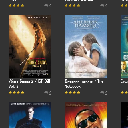
Sunshine of the Spotless
0
0
Mind
Убить Билла 2 / Kill Bill:
Дневник памяти / The
Стол
Vol. 2
Notebook
0
0