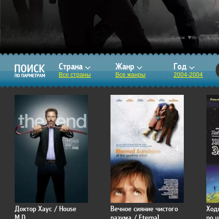
Страна
Жанр
Год
Все страны
Все жанры
2004-2004
Доктор Хаус / House
Вечное сияние чистого
Ход
M.D.
разума / Eternal
no u