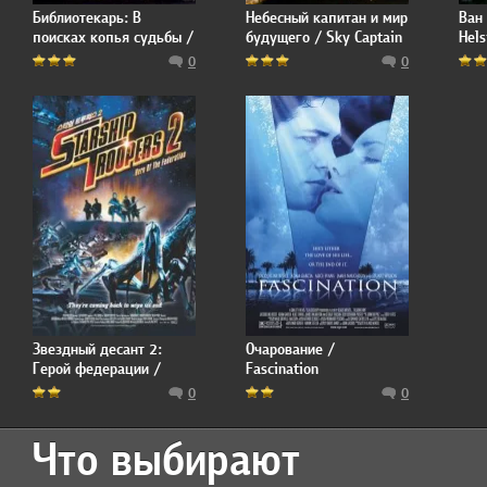
Библиотекарь: В
Небесный капитан и мир
Ван 
поисках копья судьбы /
будущего / Sky Captain
Hels
The Librarian: Quest for
and the World of
0
0
the Spear
Tomorrow
Звездный десант 2:
Очарование /
Герой федерации /
Fascination
Starship Troopers 2:
0
0
Hero of the Federation
Что выбирают