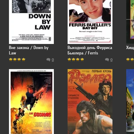
Вне закона / Down by
Выходной день Ферриса
Хищ
Law
Бьюлера / Ferris
Bueller's Day Off
0
0