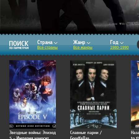
Страна
Жанр
Год
Все страны
Все жанры
1980-1990
Звездные войны: Эпизод
Славные парни /
Наз
5 – Империя наносит
Goodfellas
to t