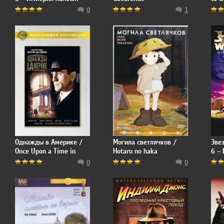
ответный удар / Star
0
1
Wars: Episode V - The
Empire Strikes Back
Однажды в Америке /
Могила светлячков /
Зве
Once Upon a Time in
Hotaru no haka
6 –
America
Дже
0
0
Epis
the 