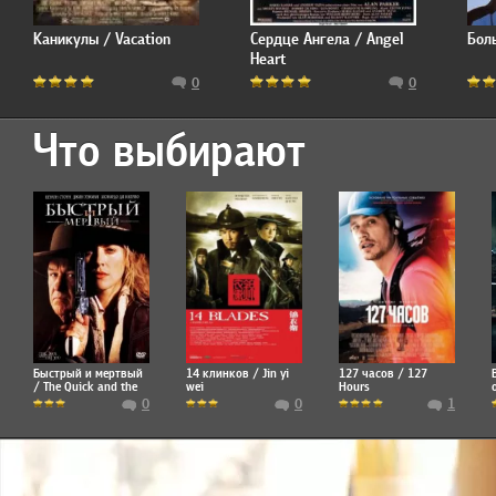
Каникулы / Vacation
Сердце Ангела / Angel
Бол
Heart
0
0
Что выбирают
Быстрый и мертвый
14 клинков / Jin yi
127 часов / 127
/ The Quick and the
wei
Hours
Dead
0
0
1