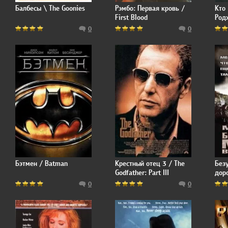
Балбесы \ The Goonies
Рэмбо: Первая кровь /
Кто
First Blood
Род
Roge
0
0
Бэтмен / Batman
Крестный отец 3 / The
Без
Godfather: Part III
дор
0
0