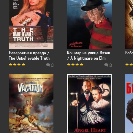
Невероятная правда /
Кошмар на улице Вязов
Роб
The Unbelievable Truth
/ A Nightmare on Elm
Street
0
0