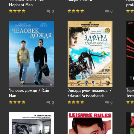
Elephant Man
prof
0
0
Человек дождя / Rain
Эдвард руки-ножницы /
Тер
Man
Edward Scissorhands
Term
0
0