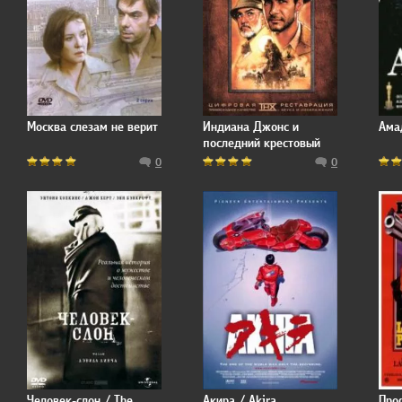
Москва слезам не верит
Индиана Джонс и
Ама
последний крестовый
поход
0
0
Человек-слон / The
Акира / Akira
Про