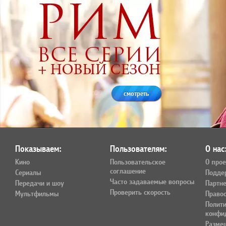
смотреть
Показываем:
Пользователям:
О нас
Кино
Пользовательское
О прое
соглашение
Сериалы
Подде
Часто задаваемые вопросы
Передачи и шоу
Партн
Проверить скорость
Мультфильмы
Право
Полит
конфи
Разме