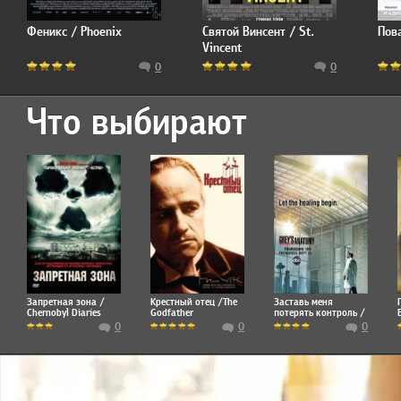
Феникс / Phoenix
Святой Винсент / St.
Пов
Vincent
0
0
Что выбирают
Запретная зона /
Крестный отец /The
Заставь меня
Chernobyl Diaries
Godfather
потерять контроль /
Make Me Lose Control
0
0
0