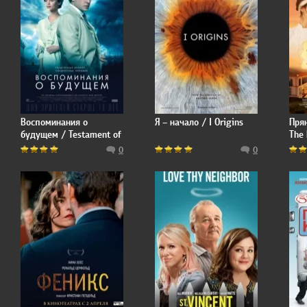
Воспоминания о
Я – начало / I Origins
Прян
будущем / Testament of
The 
Youth
Jou
0
0