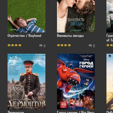
Отрочество / Boyhood
Виноваты звезды
Гра
of 
0
0
Лермонтов
Город героев / Big Hero
ПиК