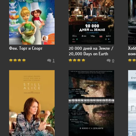
Феи. Торт и Спорт
20 000 дней на Земле /
Хобб
20,000 Days on Earth
воин
The 
1
0
Arm