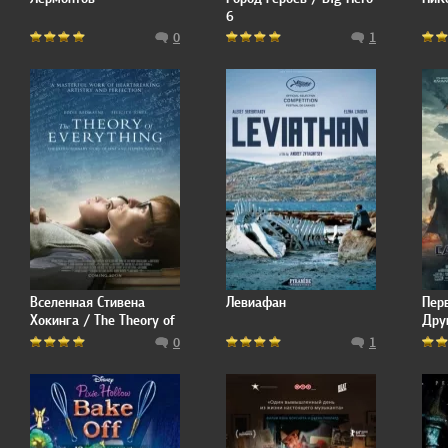
6
0
1
Вселенная Стивена
Левиафан
Пер
Хокинга / The Theory of
Друг
Everything
Amer
0
1
Sold