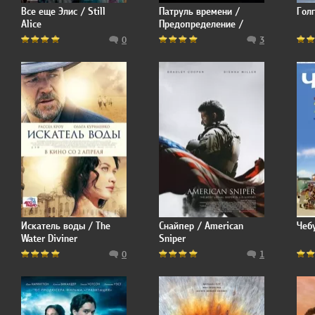
Все еще Элис / Still
Патруль времени /
Голг
Alice
Предопределение /
Predestination
0
3
Искатель воды / The
Снайпер / American
Чеб
Water Diviner
Sniper
0
1