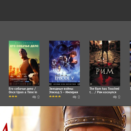
Его собачье дело /
Звездные войны:
The Ram has Touched
Once Upon a Time in
Эпизод 5 – Империя
t… / Рем коснулся
Venice
наносит ответный
стены
0
0
0
удар / Star Wars:
Episode V - The
Empire Strikes Back