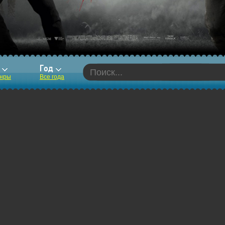
р
Год
анры
Все года