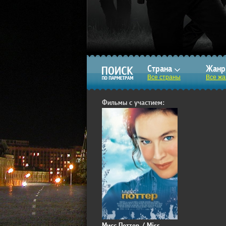
Страна
Жан
Все страны
Все ж
Фильмы с участием:
Мисс Поттер / Miss