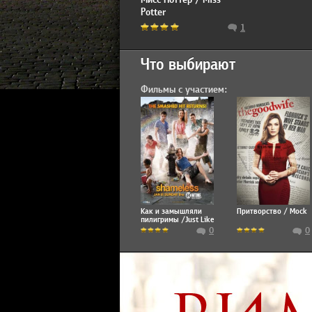
Potter
1
Что выбирают
Фильмы с участием:
Как и замышляли
Притворство / Mock
пилигримы /Just Like
the Pilgrims Intended
0
0