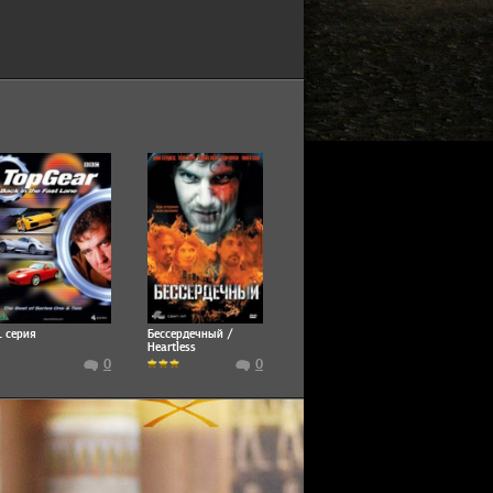
1 серия
Бессердечный /
Heartless
0
0