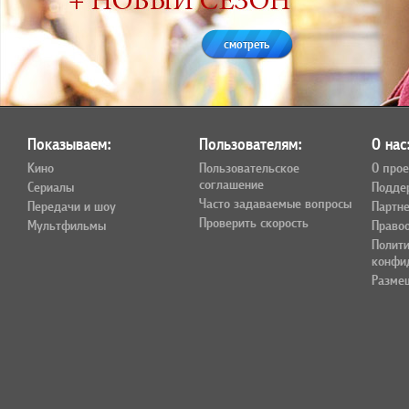
смотреть
Показываем:
Пользователям:
О нас
Кино
Пользовательское
О прое
соглашение
Сериалы
Подде
Часто задаваемые вопросы
Передачи и шоу
Партн
Проверить скорость
Мультфильмы
Право
Полит
конфи
Разме