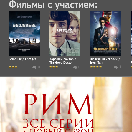
Фильмы с участием:
Бешеные / Enragés
Хороший доктор /
Железный человек /
The Good Doctor
Iron Man
0
0
1