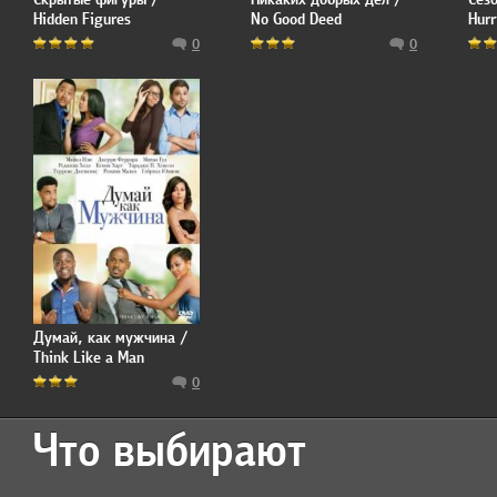
Hidden Figures
No Good Deed
Hurr
0
0
Думай, как мужчина /
Think Like a Man
0
Что выбирают