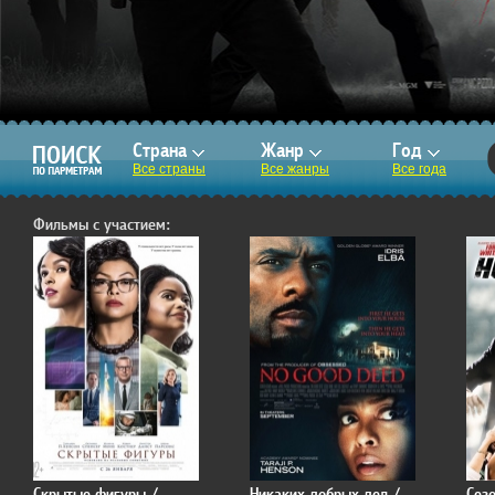
Страна
Жанр
Год
Все страны
Все жанры
Все года
Фильмы с участием:
Скрытые фигуры /
Никаких добрых дел /
Сезо