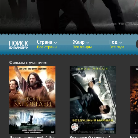
Страна
Жанр
Год
Все страны
Все жанры
Все года
Фильмы с участием:
Десять заповедей / The
Воздушный маршал /
Бэт