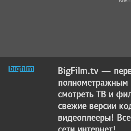
Разме
BigFilm.tv — пер
полнометражным к
смотреть ТВ и фи
свежие версии ко
видеоплееры! Все
сети интернет!