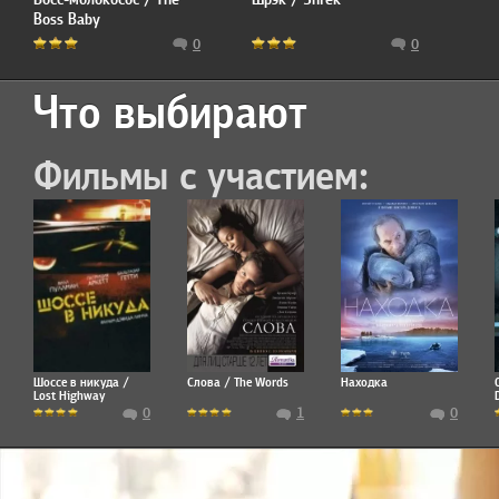
Boss Baby
0
0
Что выбирают
Фильмы с участием:
Шоссе в никуда /
Слова / The Words
Находка
Lost Highway
0
1
0