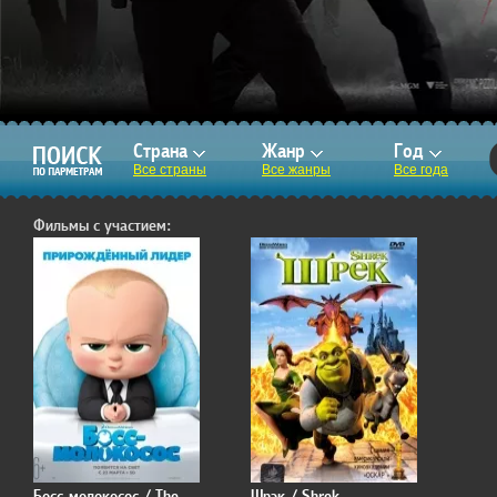
Страна
Жанр
Год
Все страны
Все жанры
Все года
Фильмы с участием:
Босс-молокосос / The
Шрэк / Shrek