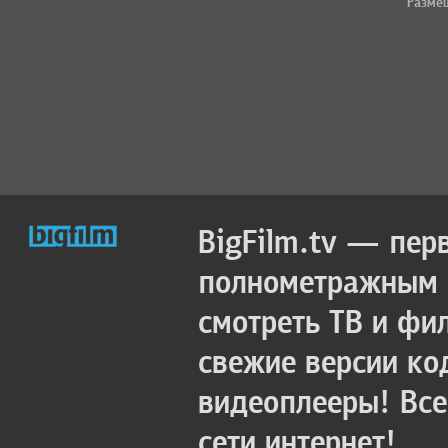
Разме
BigFilm.tv — пер
полнометражным к
смотреть ТВ и фи
свежие версии ко
видеоплееры! Все
сети интернет!