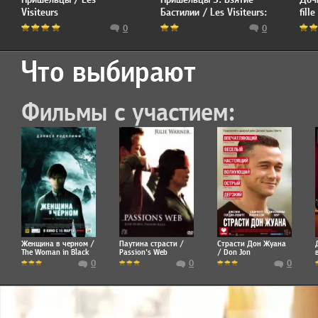
Visiteurs
Бастилии / Les Visiteurs:
fill
La Revolution
0
0
Что выбирают
Фильмы с участием:
Женщина в черном /
Паутина страсти /
Страсти Дон Жуана
The Woman in Black
Passion's Web
/ Don Jon
0
0
0