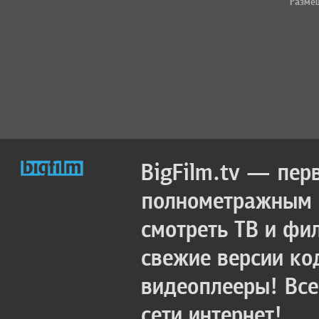
Разме
BigFilm.tv — пер
полнометражным к
смотреть ТВ и фи
свежие версии ко
видеоплееры! Все
сети интернет!