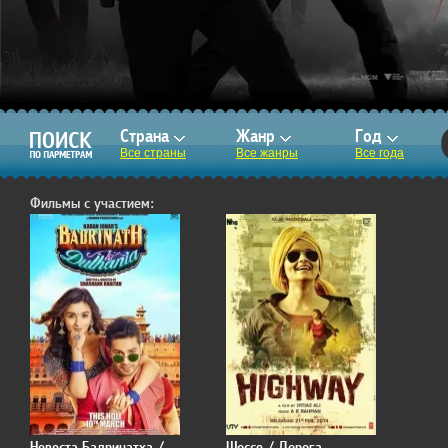
Страна
Жанр
Год
Все страны
Все жанры
Все года
Фильмы с участием:
Невеста Бадринатха /
Шоссе / Дорога