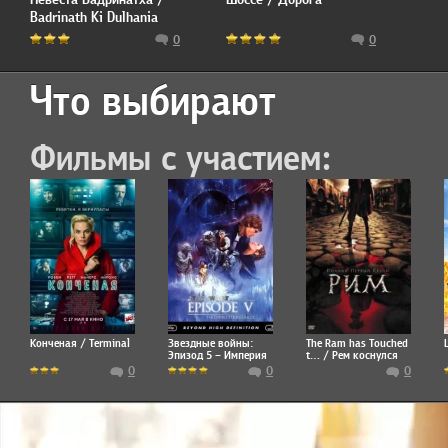
Badrinath Ki Dulhania
0
0
Что выбирают
Фильмы с участием:
Конченая / Terminal
Звездные войны:
The Ram has Touched
Эпизод 5 – Империя
t… / Рем коснулся
наносит ответный
стены
0
0
0
удар / Star Wars:
Episode V - The
Empire Strikes Back