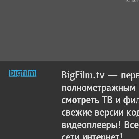
Разме
BigFilm.tv — пер
полнометражным к
смотреть ТВ и фи
свежие версии ко
видеоплееры! Все
сети интернет!