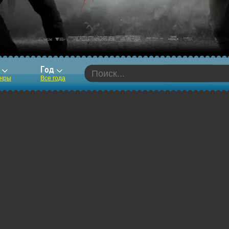
р
Год
анры
Все года