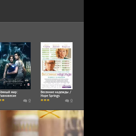
Тёмный мир:
Весенние надежды /
Равновесие
Hope Springs
0
0