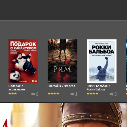
Подарок с
Pharsalus / Фарсал
Рокки Бальбоа /
характером
Rocky Balboa
0
1
0