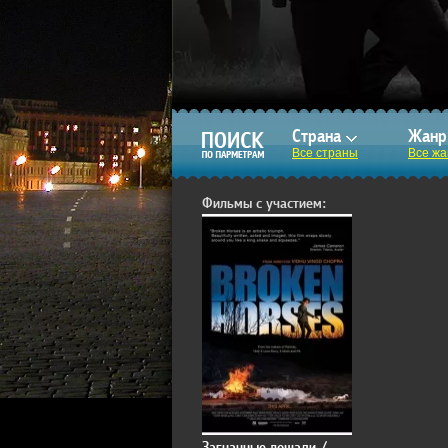
Страна
Жан
Все страны
Все ж
Фильмы с участием:
Загнанные лошади /