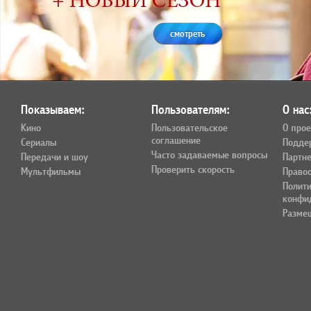
смотреть
Показываем:
Пользователям:
О нас
Кино
Пользовательское
О прое
соглашение
Сериалы
Подде
Часто задаваемые вопросы
Передачи и шоу
Партн
Проверить скорость
Мультфильмы
Право
Полит
конфи
Разме