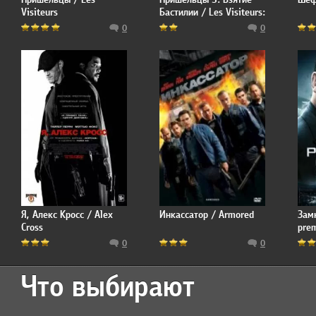
Visiteurs
Бастилии / Les Visiteurs:
La Revolution
0
0
Я, Алекс Кросс / Alex
Инкассатор / Armored
Зам
Cross
prem
0
0
Что выбирают