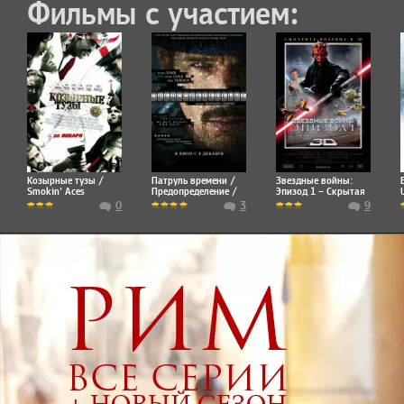
Фильмы с участием:
Козырные тузы /
Патруль времени /
Звездные войны:
Smokin' Aces
Предопределение /
Эпизод 1 – Скрытая
Predestination
угроза / Star Wars:
0
3
9
Episode I - The
Phantom Menace