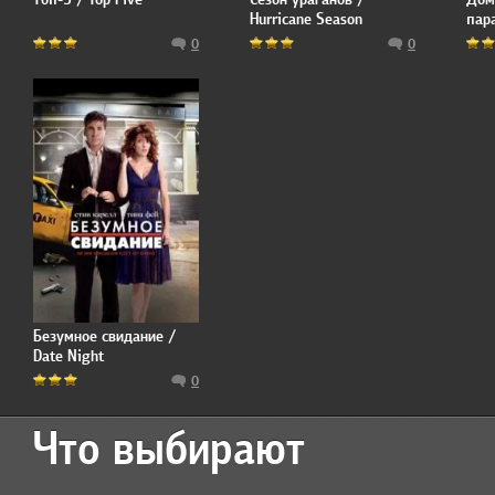
Hurricane Season
пар
явл
0
0
Hou
Безумное свидание /
Date Night
0
Что выбирают