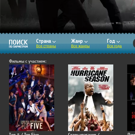
Страна
Жанр
Год
Все страны
Все жанры
Все года
Фильмы с участием:
Топ-5 / Top Five
Сезон ураганов /
Дом